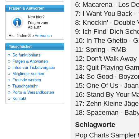
6: Macarena - Los De
Fragen & Antworten
7: I Want You Back 
Neu hier?
8: Knockin' - Double 
Fragen zum
Ablauf?
9: Ich Find' Dich Sch
Hier finden Sie
Antworten
10: In The Ghetto - G
Tauschticket
11: Spring - RMB
So funktionierts
12: Don't Walk Away 
Fragen & Antworten
13: Quit Playing Gam
Infos zur Ticketvergabe
Mitglieder suchen
14: So Good - Boyzo
Freunde werben
15: One Of Us - Joa
Tauschgebühr
Porto & Versandkosten
16: Stand By Your M
Kontakt
17: Zehn Kleine Jäge
18: Spaceman - Baby
Schlagworte
Pop Charts Sampler 