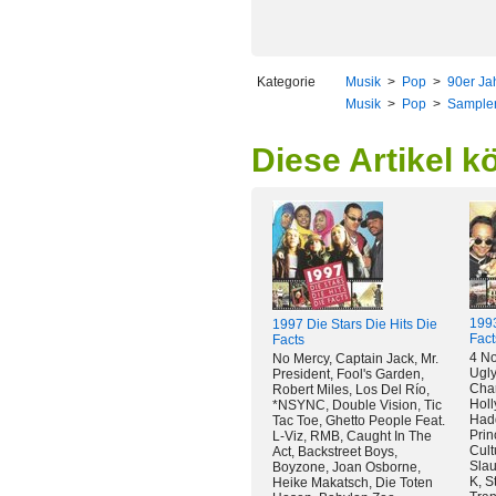
Kategorie
Musik
>
Pop
>
90er Ja
Musik
>
Pop
>
Sample
Diese Artikel k
1993
1997 Die Stars Die Hits Die
Fact
Facts
4 No
No Mercy, Captain Jack, Mr.
Ugly
President, Fool's Garden,
Char
Robert Miles, Los Del Río,
Holl
*NSYNC, Double Vision, Tic
Had
Tac Toe, Ghetto People Feat.
Prin
L-Viz, RMB, Caught In The
Cult
Act, Backstreet Boys,
Slau
Boyzone, Joan Osborne,
K, S
Heike Makatsch, Die Toten