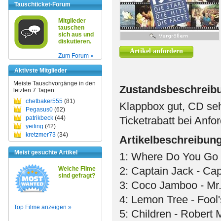
Tauschticket-Forum
Mitglieder
tauschen
sich aus und
diskutieren.
Artikel anfordern
Zum Forum »
Aktivste Mitglieder
Meiste Tauschvorgänge in den
Zustandsbeschreib
letzten 7 Tagen:
chetbaker555
(81)
Klappbox gut, CD seh
Pegasus0
(62)
patrikbeck
(44)
Ticketrabatt bei Anfo
yeiting
(42)
kretzmer73
(34)
Artikelbeschreibun
Meist gesuchte Artikel
1: Where Do You Go 
2: Captain Jack - Ca
Welche Filme
sind gefragt?
3: Coco Jamboo - Mr.
4: Lemon Tree - Fool
Top Filme anzeigen »
5: Children - Robert 