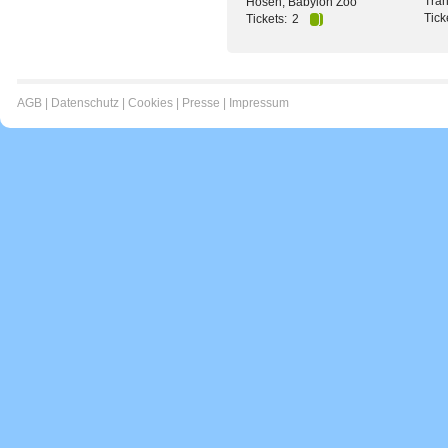
Tran
Hosen, Babylon Zoo
Tick
Tickets:
2
AGB
|
Datenschutz
|
Cookies
|
Presse
|
Impressum