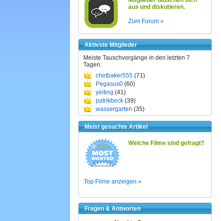
Mitglieder tauschen sich
aus und diskutieren.
Zum Forum »
Aktivste Mitglieder
Meiste Tauschvorgänge in den letzten 7
Tagen:
chetbaker555
(71)
Pegasus0
(60)
yeiting
(41)
patrikbeck
(39)
wassergarten
(35)
Meist gesuchte Artikel
Welche Filme sind gefragt?
Top Filme anzeigen »
Fragen & Antworten