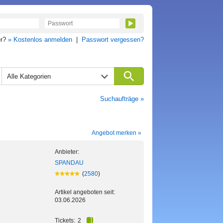
er?
» Kostenlos anmelden
|
Passwort vergessen?
Alle Kategorien
Suchaufträge »
Angebot merken »
Anbieter:
SPANDAU
(
2580
)
Artikel angeboten seit:
03.06.2026
Tickets:
2