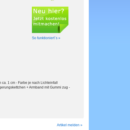
So funktioniert´s »
a. 1 cm - Farbe je nach Lichteinfall
ängerungskettchen + Armband mit Gummi zug -
Artikel melden »