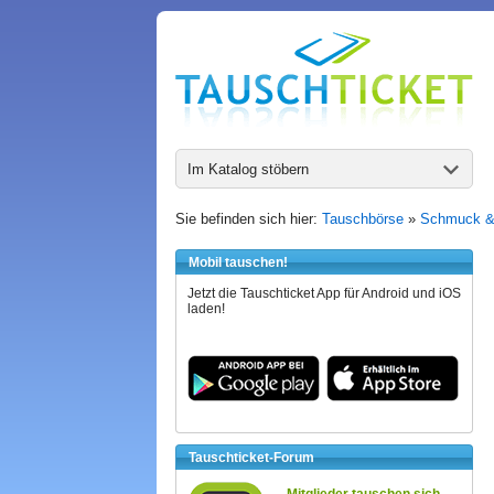
Im Katalog stöbern
Sie befinden sich hier:
Tauschbörse
»
Schmuck &
Mobil tauschen!
Jetzt die Tauschticket App für Android und iOS
laden!
Tauschticket-Forum