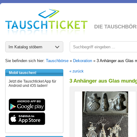
DIE TAUSCHBÖR
Im Katalog stöbern
Sie befinden sich hier:
Tauschbörse
»
Dekoration
»
3 Anhänger aus Glas 
« zurück
Mobil tauschen!
3 Anhänger aus Glas mund
Jetzt die Tauschticket App für
Android und iOS laden!