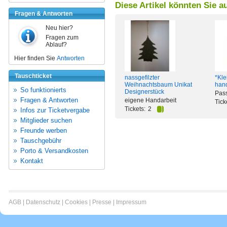
Diese Artikel könnten Sie a
Fragen & Antworten
Neu hier?
Fragen zum
Ablauf?
Hier finden Sie
Antworten
Tauschticket
nassgefilzter
*Kle
Weihnachtsbaum Unikat
han
So funktionierts
Designerstück
Pass
Fragen & Antworten
eigene Handarbeit
Tick
Tickets:
2
Infos zur Ticketvergabe
Mitglieder suchen
Freunde werben
Tauschgebühr
Porto & Versandkosten
Kontakt
AGB
|
Datenschutz
|
Cookies
|
Presse
|
Impressum