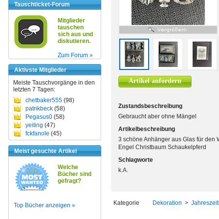
Tauschticket-Forum
Mitglieder
tauschen
sich aus und
diskutieren.
Zum Forum »
Aktivste Mitglieder
Artikel anfordern
Meiste Tauschvorgänge in den
letzten 7 Tagen:
chetbaker555
(98)
Zustandsbeschreibung
patrikbeck
(58)
Gebraucht aber ohne Mängel
Pegasus0
(58)
yeiting
(47)
Artikelbeschreibung
fckfanole
(45)
3 schöne Anhänger aus Glas für den
Engel Christbaum Schaukelpferd
Meist gesuchte Artikel
Schlagworte
Welche
k.A.
Bücher sind
gefragt?
Kategorie
Dekoration
>
Jahreszeit
Top Bücher anzeigen »