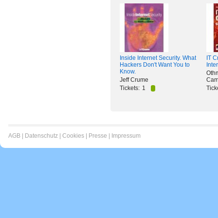
Inside Internet Security. What
IT C
Hackers Don't Want You to
Inte
Know.
Othm
Jeff Crume
Cam
Tickets:
1
Tick
AGB
|
Datenschutz
|
Cookies
|
Presse
|
Impressum