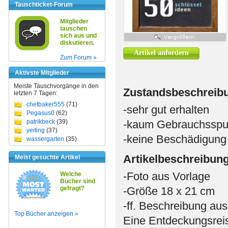
Tauschticket-Forum
Mitglieder
tauschen
sich aus und
diskutieren.
Artikel anfordern
Zum Forum »
Aktivste Mitglieder
Meiste Tauschvorgänge in den
Zustandsbeschreib
letzten 7 Tagen:
chetbaker555
(71)
-sehr gut erhalten
Pegasus0
(62)
patrikbeck
(39)
-kaum Gebrauchsspur
yeiting
(37)
-keine Beschädigung
wassergarten
(35)
Artikelbeschreibun
Meist gesuchte Artikel
-Foto aus Vorlage
Welche
Bücher sind
gefragt?
-Größe 18 x 21 cm
-ff. Beschreibung aus
Top Bücher anzeigen »
Eine Entdeckungsreis