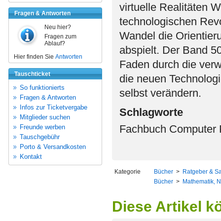
virtuelle Realitäten W
Fragen & Antworten
technologischen Revo
Neu hier?
Wandel die Orientier
Fragen zum
Ablauf?
abspielt. Der Band 50
Hier finden Sie
Antworten
Faden durch die verwi
Tauschticket
die neuen Technologi
So funktionierts
selbst verändern.
Fragen & Antworten
Infos zur Ticketvergabe
Schlagworte
Mitglieder suchen
Fachbuch Computer P
Freunde werben
Tauschgebühr
Porto & Versandkosten
Kontakt
Kategorie
Bücher
>
Ratgeber & S
Bücher
>
Mathematik, N
Diese Artikel k