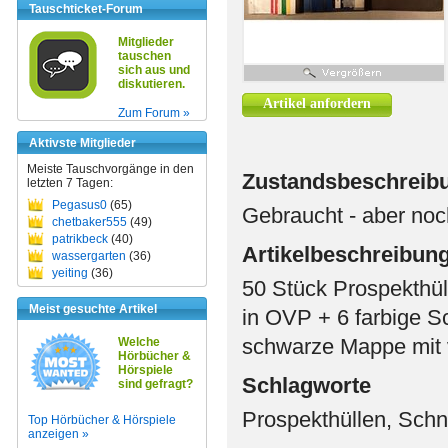
Tauschticket-Forum
Mitglieder
tauschen
sich aus und
diskutieren.
Artikel anfordern
Zum Forum »
Aktivste Mitglieder
Meiste Tauschvorgänge in den
Zustandsbeschreib
letzten 7 Tagen:
Pegasus0
(65)
Gebraucht - aber noc
chetbaker555
(49)
patrikbeck
(40)
Artikelbeschreibun
wassergarten
(36)
yeiting
(36)
50 Stück Prospekthül
Meist gesuchte Artikel
in OVP + 6 farbige Sc
schwarze Mappe mit v
Welche
Hörbücher &
Hörspiele
Schlagworte
sind gefragt?
Prospekthüllen, Schn
Top Hörbücher & Hörspiele
anzeigen »