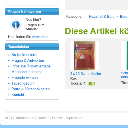
Fragen & Antworten
Kategorie
Haushalt & Büro
>
Büro
Neu hier?
Fragen zum
Diese Artikel k
Ablauf?
Hier finden Sie
Antworten
Tauschticket
So funktionierts
Fragen & Antworten
Infos zur Ticketvergabe
Mitglieder suchen
Schn
2 x 10 Schnellhefter
unbe
Freunde werben
Rex
Tick
Tauschgebühr
Tickets:
4
Porto & Versandkosten
Kontakt
AGB
|
Datenschutz
|
Cookies
|
Presse
|
Impressum