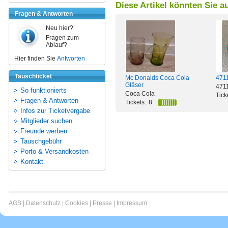
Diese Artikel könnten Sie a
Fragen & Antworten
Neu hier?
Fragen zum
Ablauf?
Hier finden Sie
Antworten
Tauschticket
4711
Mc Donalds Coca Cola
Gläser
471
So funktionierts
Coca Cola
Tick
Fragen & Antworten
Tickets:
8
Infos zur Ticketvergabe
Mitglieder suchen
Freunde werben
Tauschgebühr
Porto & Versandkosten
Kontakt
AGB
|
Datenschutz
|
Cookies
|
Presse
|
Impressum