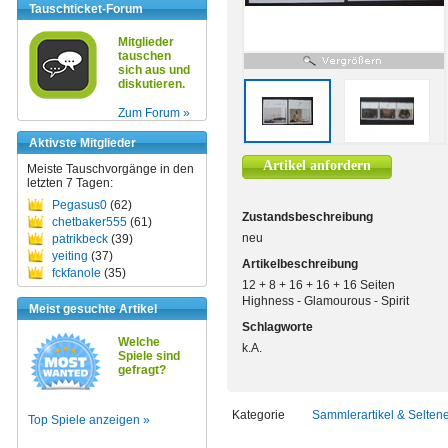
Tauschticket-Forum
Mitglieder
tauschen
sich aus und
diskutieren.
Zum Forum »
Aktivste Mitglieder
Artikel anfordern
Meiste Tauschvorgänge in den
letzten 7 Tagen:
Pegasus0
(62)
Zustandsbeschreibung
chetbaker555
(61)
neu
patrikbeck
(39)
yeiting
(37)
Artikelbeschreibung
fckfanole
(35)
12 + 8 + 16 + 16 + 16 Seiten
Highness - Glamourous - Spirit
Meist gesuchte Artikel
Schlagworte
Welche
k.A.
Spiele sind
gefragt?
Kategorie
Sammlerartikel & Selten
Top Spiele anzeigen »