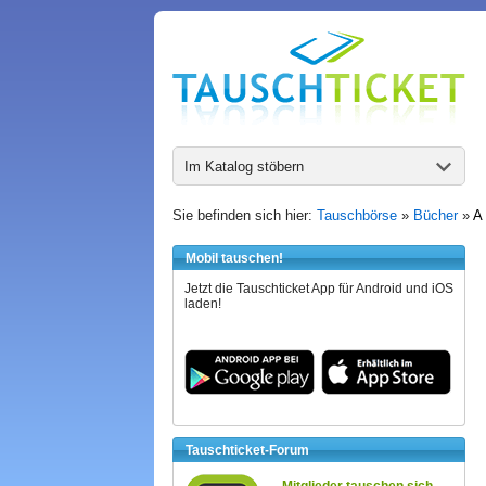
Im Katalog stöbern
Sie befinden sich hier:
Tauschbörse
»
Bücher
»
A 
Mobil tauschen!
Jetzt die Tauschticket App für Android und iOS
laden!
Tauschticket-Forum