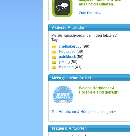
Mitglieder tauschen sich
aus und diskutieren.
Zum Forum »
Aktivste Mitglieder
Meiste Tauschvorgänge in den letzten 7
Tagen:
chetbaker555
(99)
Pegasus0
(59)
patrikbeck
(56)
yeiting
(50)
fckfanole
(43)
Meist gesuchte Artikel
Welche Hörbücher &
Hörspiele sind gefragt?
Top Hörbücher & Hörspiele anzeigen »
Fragen & Antworten