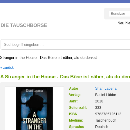
Neu hi
DIE TAUSCHBÖRSE
Stranger in the House - Das Böse ist näher, als du denkst
« zurück
A Stranger in the House - Das Böse ist näher, als du de
Autor:
Shari Lapena
Verlag:
Bastei Lübbe
Jahr:
2018
Seitenzahl:
333
ISBN:
9783785726112
Medium:
Taschenbuch
Sprache:
Deutsch