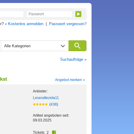
er?
» Kostenlos anmelden
|
Passwort vergessen?
Alle Kategorien
Suchaufträge »
nkst
Angebot merken »
Anbieter:
Leserattezeta11
(
438
)
Artikel angeboten seit:
09.03.2025
Tickets:
2