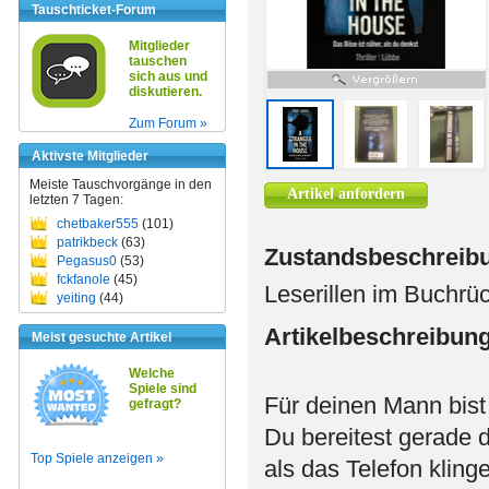
Tauschticket-Forum
Mitglieder
tauschen
sich aus und
diskutieren.
Zum Forum »
Aktivste Mitglieder
Meiste Tauschvorgänge in den
Artikel anfordern
letzten 7 Tagen:
chetbaker555
(101)
patrikbeck
(63)
Zustandsbeschreib
Pegasus0
(53)
fckfanole
(45)
Leserillen im Buchrü
yeiting
(44)
Artikelbeschreibun
Meist gesuchte Artikel
Welche
Spiele sind
Für deinen Mann bist 
gefragt?
Du bereitest gerade 
Top Spiele anzeigen »
als das Telefon klinge