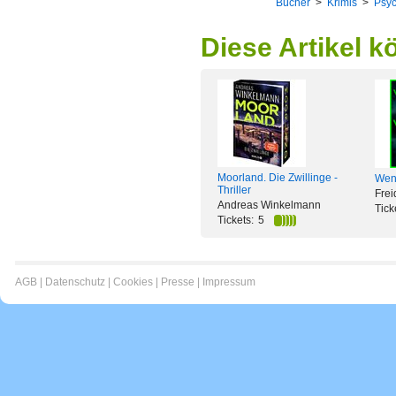
Bücher
>
Krimis
>
Psyc
Diese Artikel k
Moorland. Die Zwillinge -
Wen
Thriller
Fre
Andreas Winkelmann
Tick
Tickets:
5
AGB
|
Datenschutz
|
Cookies
|
Presse
|
Impressum