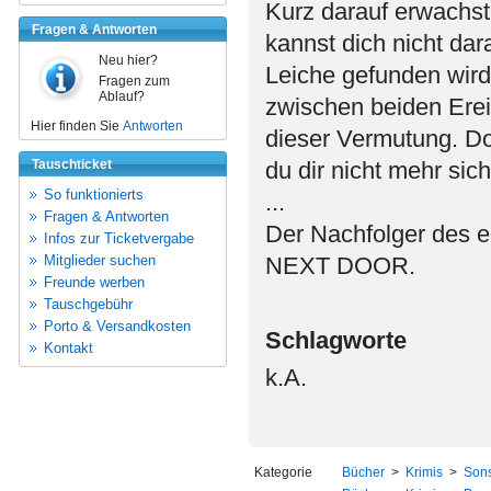
Kurz darauf erwachst
Fragen & Antworten
kannst dich nicht dar
Neu hier?
Leiche gefunden wird
Fragen zum
Ablauf?
zwischen beiden Erei
Hier finden Sie
Antworten
dieser Vermutung. Do
Tauschticket
du dir nicht mehr sich
So funktionierts
...
Fragen & Antworten
Der Nachfolger des
Infos zur Ticketvergabe
Mitglieder suchen
NEXT DOOR.
Freunde werben
Tauschgebühr
Porto & Versandkosten
Schlagworte
Kontakt
k.A.
Kategorie
Bücher
>
Krimis
>
Sons