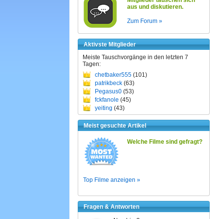
Mitglieder tauschen sich
aus und diskutieren.
Zum Forum »
Aktivste Mitglieder
Meiste Tauschvorgänge in den letzten 7
Tagen:
chetbaker555
(101)
patrikbeck
(63)
Pegasus0
(53)
fckfanole
(45)
yeiting
(43)
Meist gesuchte Artikel
Welche Filme sind gefragt?
Top Filme anzeigen »
Fragen & Antworten