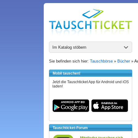
Im Katalog stöbern
Sie befinden sich hier:
Tauschbörse
»
Bücher
»
Ad
Mobil tauschen!
Jetzt die Tauschticket App für Android und iOS
laden!
Tauschticket-Forum