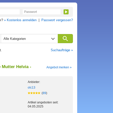
er?
» Kostenlos anmelden
|
Passwort vergessen?
Alle Kategorien
t.
Suchaufträge »
 Mutter Helvia -
Angebot merken »
Anbieter:
olc13
(
89
)
Artikel angeboten seit:
04.05.2025