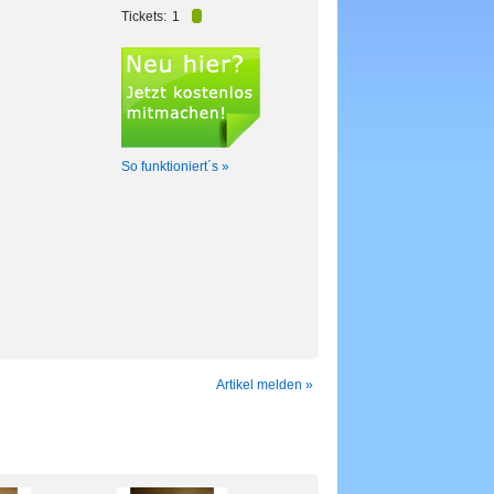
Tickets:
1
So funktioniert´s »
Artikel melden »