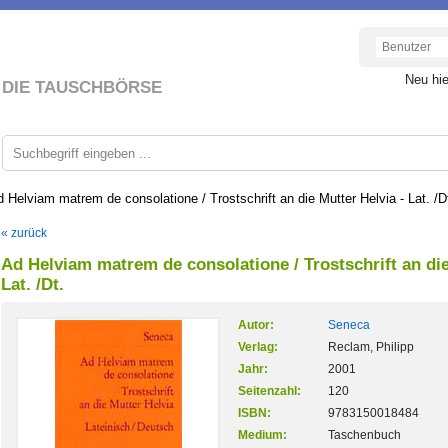
Neu hi
DIE TAUSCHBÖRSE
 Helviam matrem de consolatione / Trostschrift an die Mutter Helvia - Lat. /D
« zurück
Ad Helviam matrem de consolatione / Trostschrift an die
Lat. /Dt.
Autor:
Seneca
Verlag:
Reclam, Philipp
Jahr:
2001
Seitenzahl:
120
ISBN:
9783150018484
Medium:
Taschenbuch