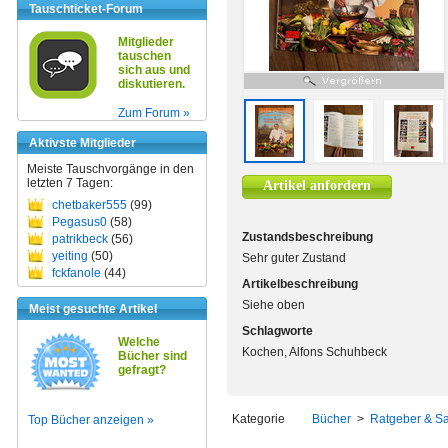
Tauschticket-Forum
Mitglieder
tauschen
sich aus und
diskutieren.
Zum Forum »
Aktivste Mitglieder
Meiste Tauschvorgänge in den
letzten 7 Tagen:
Artikel anfordern
chetbaker555
(99)
Pegasus0
(58)
Zustandsbeschreibung
patrikbeck
(56)
yeiting
(50)
Sehr guter Zustand
fckfanole
(44)
Artikelbeschreibung
Siehe oben
Meist gesuchte Artikel
Schlagworte
Welche
Kochen, Alfons Schuhbeck
Bücher sind
gefragt?
Kategorie
Bücher
>
Ratgeber & S
Top Bücher anzeigen »