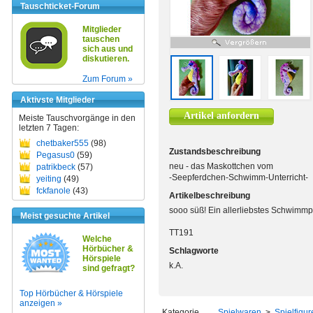
Tauschticket-Forum
Mitglieder
tauschen
sich aus und
diskutieren.
Zum Forum »
Aktivste Mitglieder
Artikel anfordern
Meiste Tauschvorgänge in den
letzten 7 Tagen:
chetbaker555
(98)
Zustandsbeschreibung
Pegasus0
(59)
neu - das Maskottchen vom
patrikbeck
(57)
-Seepferdchen-Schwimm-Unterricht-
yeiting
(49)
fckfanole
(43)
Artikelbeschreibung
sooo süß! Ein allerliebstes Schwimm
Meist gesuchte Artikel
TT191
Welche
Hörbücher &
Schlagworte
Hörspiele
k.A.
sind gefragt?
Top Hörbücher & Hörspiele
anzeigen »
Kategorie
Spielwaren
>
Spielfigur