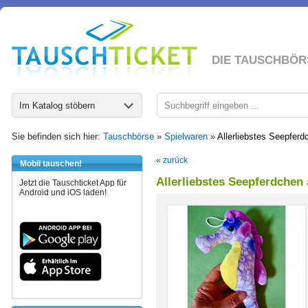
DIE TAUSCHBÖR
Im Katalog stöbern
Sie befinden sich hier:
Tauschbörse
»
Spielwaren
»
Allerliebstes Seepfer
« zurück
Mobil tauschen!
Allerliebstes Seepferdchen
Jetzt die Tauschticket App für
Android und iOS laden!