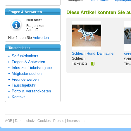
Diese Artikel könnten Sie a
Fragen & Antworten
Neu hier?
Fragen zum
Ablauf?
Hier finden Sie
Antworten
Tauschticket
Schleich Hund, Dalmatiner
Vers
So funktionierts
Schleich
Schl
Fragen & Antworten
Tickets:
2
Tick
Infos zur Ticketvergabe
Mitglieder suchen
Freunde werben
Tauschgebühr
Porto & Versandkosten
Kontakt
AGB
|
Datenschutz
|
Cookies
|
Presse
|
Impressum