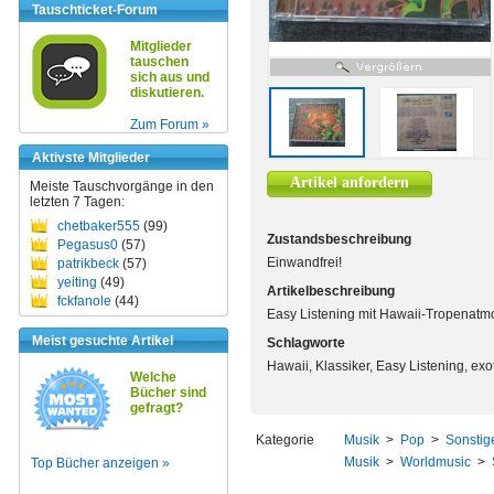
Tauschticket-Forum
Mitglieder
tauschen
sich aus und
diskutieren.
Zum Forum »
Aktivste Mitglieder
Artikel anfordern
Meiste Tauschvorgänge in den
letzten 7 Tagen:
chetbaker555
(99)
Zustandsbeschreibung
Pegasus0
(57)
Einwandfrei!
patrikbeck
(57)
yeiting
(49)
Artikelbeschreibung
fckfanole
(44)
Easy Listening mit Hawaii-Tropenatm
Meist gesuchte Artikel
Schlagworte
Hawaii, Klassiker, Easy Listening, exo
Welche
Bücher sind
gefragt?
Kategorie
Musik
>
Pop
>
Sonstig
Musik
>
Worldmusic
>
Top Bücher anzeigen »