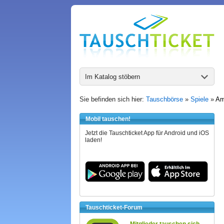
Im Katalog stöbern
Sie befinden sich hier:
Tauschbörse
»
Spiele
»
Am
Mobil tauschen!
Jetzt die Tauschticket App für Android und iOS
laden!
Tauschticket-Forum