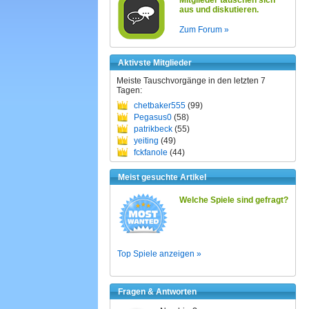
Mitglieder tauschen sich
aus und diskutieren.
Zum Forum »
Aktivste Mitglieder
Meiste Tauschvorgänge in den letzten 7
Tagen:
chetbaker555
(99)
Pegasus0
(58)
patrikbeck
(55)
yeiting
(49)
fckfanole
(44)
Meist gesuchte Artikel
Welche Spiele sind gefragt?
Top Spiele anzeigen »
Fragen & Antworten