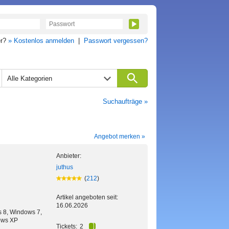
er?
» Kostenlos anmelden
|
Passwort vergessen?
Alle Kategorien
Suchaufträge »
Angebot merken »
Anbieter:
juthus
(
212
)
Artikel angeboten seit:
16.06.2026
 8, Windows 7,
ows XP
Tickets:
2