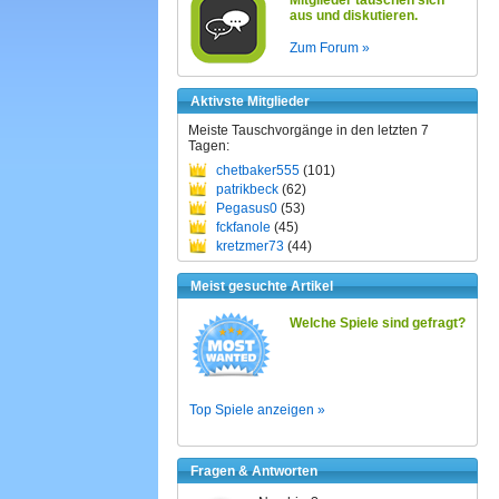
Mitglieder tauschen sich
aus und diskutieren.
Zum Forum »
Aktivste Mitglieder
Meiste Tauschvorgänge in den letzten 7
Tagen:
chetbaker555
(101)
patrikbeck
(62)
Pegasus0
(53)
fckfanole
(45)
kretzmer73
(44)
Meist gesuchte Artikel
Welche Spiele sind gefragt?
Top Spiele anzeigen »
Fragen & Antworten