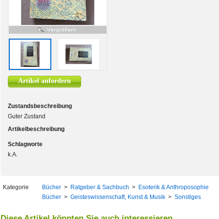
Artikel anfordern
Zustandsbeschreibung
Guter Zustand
Artikelbeschreibung
Schlagworte
k.A.
Kategorie
Bücher
>
Ratgeber & Sachbuch
>
Esoterik & Anthroposophie
Bücher
>
Geisteswissenschaft, Kunst & Musik
>
Sonstiges
Diese Artikel könnten Sie auch interessieren