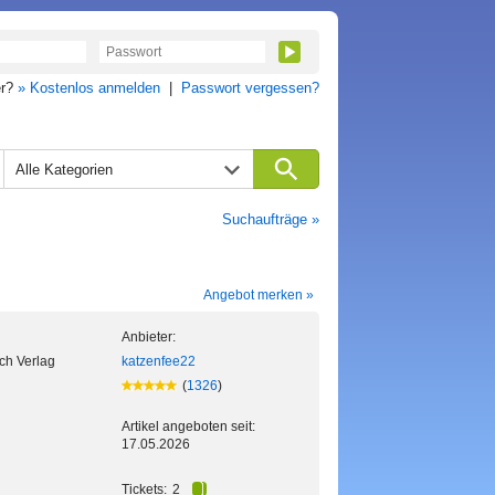
er?
» Kostenlos anmelden
|
Passwort vergessen?
Alle Kategorien
Suchaufträge »
Angebot merken »
Anbieter:
ch Verlag
katzenfee22
(
1326
)
Artikel angeboten seit:
17.05.2026
Tickets:
2