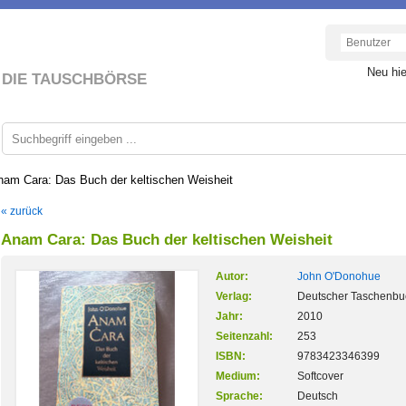
Neu hi
DIE TAUSCHBÖRSE
nam Cara: Das Buch der keltischen Weisheit
« zurück
Anam Cara: Das Buch der keltischen Weisheit
Autor:
John O'Donohue
Verlag:
Deutscher Taschenbu
Jahr:
2010
Seitenzahl:
253
ISBN:
9783423346399
Medium:
Softcover
Sprache:
Deutsch