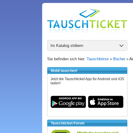
Im Katalog stöbern
Sie befinden sich hier:
Tauschbörse
»
Bücher
»
A
Mobil tauschen!
Jetzt die Tauschticket App für Android und iOS
laden!
Tauschticket-Forum