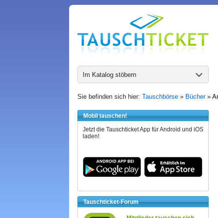
Im Katalog stöbern
Sie befinden sich hier:
Tauschbörse
»
Bücher
»
A
Mobil tauschen!
Jetzt die Tauschticket App für Android und iOS
laden!
Tauschticket-Forum