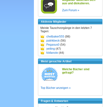
Mitglieder tauschen sich
aus und diskutieren.
Zum Forum »
Aktivste Mitglieder
Meiste Tauschvorgänge in den letzten 7
Tagen:
chetbaker555
(98)
patrikbeck
(56)
Pegasus0
(54)
yeiting
(47)
fckfanole
(44)
Meist gesuchte Artikel
Welche Bücher sind
gefragt?
Top Bücher anzeigen »
Fragen & Antworten