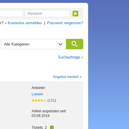
er?
» Kostenlos anmelden
|
Passwort vergessen?
Alle Kategorien
Suchaufträge »
Angebot merken »
Anbieter:
Loewin
(
131
)
Artikel angeboten seit:
03.08.2016
Tickets:
2