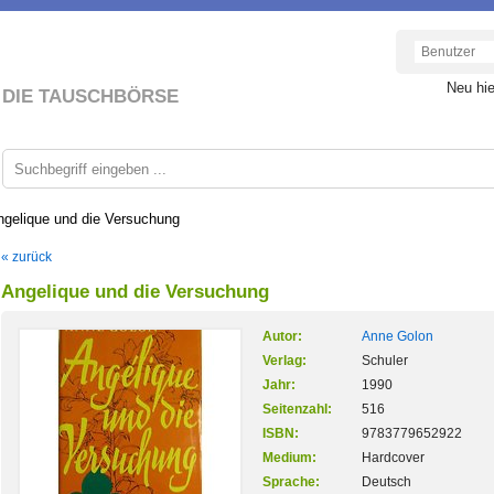
Neu hi
DIE TAUSCHBÖRSE
ngelique und die Versuchung
« zurück
Angelique und die Versuchung
Autor:
Anne Golon
Verlag:
Schuler
Jahr:
1990
Seitenzahl:
516
ISBN:
9783779652922
Medium:
Hardcover
Sprache:
Deutsch