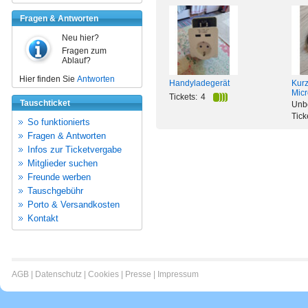
Fragen & Antworten
Neu hier?
Fragen zum
Ablauf?
Hier finden Sie
Antworten
Handyladegerät
Kur
Micr
Tickets:
4
Tauschticket
Unb
Tick
So funktionierts
Fragen & Antworten
Infos zur Ticketvergabe
Mitglieder suchen
Freunde werben
Tauschgebühr
Porto & Versandkosten
Kontakt
AGB
|
Datenschutz
|
Cookies
|
Presse
|
Impressum