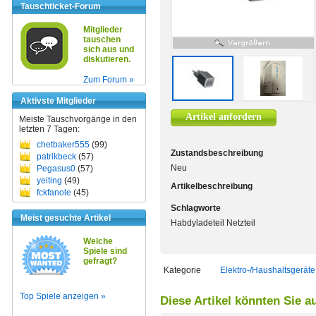
Tauschticket-Forum
Mitglieder
tauschen
sich aus und
diskutieren.
Zum Forum »
Aktivste Mitglieder
Artikel anfordern
Meiste Tauschvorgänge in den
letzten 7 Tagen:
chetbaker555
(99)
Zustandsbeschreibung
patrikbeck
(57)
Neu
Pegasus0
(57)
yeiting
(49)
Artikelbeschreibung
fckfanole
(45)
Schlagworte
Meist gesuchte Artikel
Habdyladeteil Netzteil
Welche
Spiele sind
gefragt?
Kategorie
Elektro-/Haushaltsgeräte
Top Spiele anzeigen »
Diese Artikel könnten Sie a