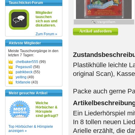
Tauschticket-Forum
Mitglieder
tauschen
sich aus und
diskutieren.
Artikel anfordern
Zum Forum »
Aktivste Mitglieder
Meiste Tauschvorgänge in den
Zustandsbeschreib
letzten 7 Tagen:
chetbaker555
(99)
Plastikhülle leichte 
Pegasus0
(58)
patrikbeck
(55)
original Scan), Kasset
yeiting
(49)
fckfanole
(43)
Packe auch gerne Pake
Meist gesuchte Artikel
Artikelbeschreibun
Welche
Hörbücher &
Hörspiele
Ein Liederhörspiel mi
sind gefragt?
In 8 tollen neuen Li
Top Hörbücher & Hörspiele
Arielle erzählt, die 
anzeigen »