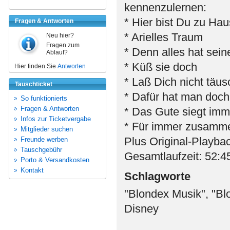
kennenzulernen:
* Hier bist Du zu Ha
Fragen & Antworten
* Arielles Traum
Neu hier?
Fragen zum
* Denn alles hat sein
Ablauf?
* Küß sie doch
Hier finden Sie
Antworten
* Laß Dich nicht täu
Tauschticket
* Dafür hat man doc
So funktionierts
Fragen & Antworten
* Das Gute siegt imm
Infos zur Ticketvergabe
* Für immer zusamm
Mitglieder suchen
Plus Original-Playbac
Freunde werben
Tauschgebühr
Gesamtlaufzeit: 52:4
Porto & Versandkosten
Kontakt
Schlagworte
"Blondex Musik", "Bl
Disney