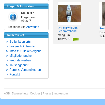
Fragen & Antworten
Neu hier?
Fragen zum
Ablauf?
Hier finden Sie
Antworten
Uhr mit weißem
Arm
Lederarmband
Espr
Tauschticket
manguun
Tick
Tickets:
5
So funktionierts
Fragen & Antworten
Infos zur Ticketvergabe
Mitglieder suchen
Freunde werben
Tauschgebühr
Porto & Versandkosten
Kontakt
AGB
|
Datenschutz
|
Cookies
|
Presse
|
Impressum