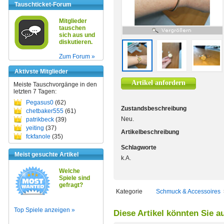
Tauschticket-Forum
Mitglieder
tauschen
sich aus und
diskutieren.
Zum Forum »
Aktivste Mitglieder
Artikel anfordern
Meiste Tauschvorgänge in den
letzten 7 Tagen:
Pegasus0
(62)
Zustandsbeschreibung
chetbaker555
(61)
Neu.
patrikbeck
(39)
yeiting
(37)
Artikelbeschreibung
fckfanole
(35)
Schlagworte
Meist gesuchte Artikel
k.A.
Welche
Spiele sind
gefragt?
Kategorie
Schmuck & Accessoires
Top Spiele anzeigen »
Diese Artikel könnten Sie a