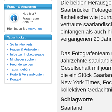
Die beiden Herausge
Fragen & Antworten
Saarbrücker Fotoagen
Neu hier?
ästhetische wie journ
Fragen zum
Ablauf?
vertraute saarländis
Hier finden Sie
Antworten
einfangen als auch h
Tauschticket
vergangenen 20 Jahre
So funktionierts
Fragen & Antworten
Das Fotografenteam 
Infos zur Ticketvergabe
Mitglieder suchen
Jahrzehnte saarländis
Freunde werben
Gesellschaft mit jour
Tauschgebühr
die ein Stück Saarlan
Porto & Versandkosten
Kontakt
New York Times, Focu
kollektiven Gedächtni
Schlagworte
Saarland