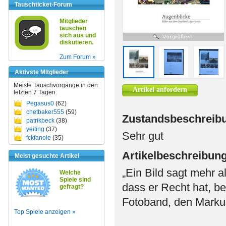
Tauschticket-Forum
Mitglieder
tauschen
sich aus und
diskutieren.
Zum Forum »
Aktivste Mitglieder
Meiste Tauschvorgänge in den
Artikel anfordern
letzten 7 Tagen:
Pegasus0
(62)
chetbaker555
(59)
Zustandsbeschreib
patrikbeck
(38)
yeiting
(37)
Sehr gut
fckfanole
(35)
Artikelbeschreibun
Meist gesuchte Artikel
„Ein Bild sagt mehr 
Welche
Spiele sind
dass er Recht hat, be
gefragt?
Fotoband, den Markus
Top Spiele anzeigen »