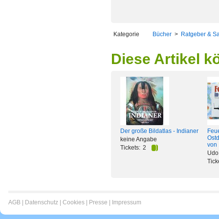
Kategorie
Bücher
>
Ratgeber & S
Diese Artikel k
Der große Bildatlas - Indianer
Feu
Ost
keine Angabe
von
Tickets:
2
Udo 
Tick
AGB
|
Datenschutz
|
Cookies
|
Presse
|
Impressum