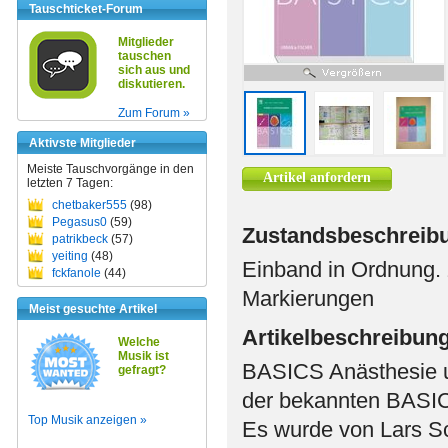
Tauschticket-Forum
Mitglieder
tauschen
sich aus und
diskutieren.
Zum Forum »
Aktivste Mitglieder
Meiste Tauschvorgänge in den
Artikel anfordern
letzten 7 Tagen:
chetbaker555
(98)
Pegasus0
(59)
Zustandsbeschreib
patrikbeck
(57)
yeiting
(48)
Einband in Ordnung. 
fckfanole
(44)
Markierungen
Meist gesuchte Artikel
Artikelbeschreibun
Welche
Musik ist
BASICS Anästhesie u
gefragt?
der bekannten BASICS
Top Musik anzeigen »
Es wurde von Lars Sc