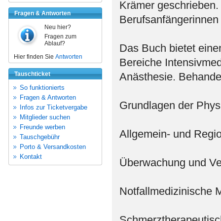
Krämer geschrieben. 
Fragen & Antworten
Berufsanfängerinnen u
Neu hier?
Fragen zum
Ablauf?
Das Buch bietet einen
Hier finden Sie
Antworten
Bereiche Intensivmed
Tauschticket
Anästhesie. Behande
So funktionierts
Fragen & Antworten
Grundlagen der Phys
Infos zur Ticketvergabe
Mitglieder suchen
Freunde werben
Allgemein- und Regi
Tauschgebühr
Porto & Versandkosten
Kontakt
Überwachung und Vers
Notfallmedizinisch
Schmerztherapeutis