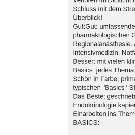
Verloren im Dickicht 
Schluss mit dem Str
Überblick!
Gut:Gut: umfassender
pharmakologischen Gr
Regionalanästhesie.
Intensivmedizin, Not
Besser: mit vielen kl
Basics: jedes Thema 
Schön in Farbe, prima
typischen "Basics"-St
Das Beste: geschrieb
Endokrinologie kapier
Einarbeiten ins Them
BASICS: