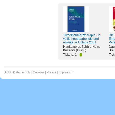
Tumorschmerztherapie - 2.
Die 
völlig neubearbeitete und
Einb
erweiterte Auflage 2001
Pers
Hankemeier, Schüle-Hein,
Dagm
Krizanitz (Hrsg. )
Brei
Tickets:
1
Tick
AGB
|
Datenschutz
|
Cookies
|
Presse
|
Impressum