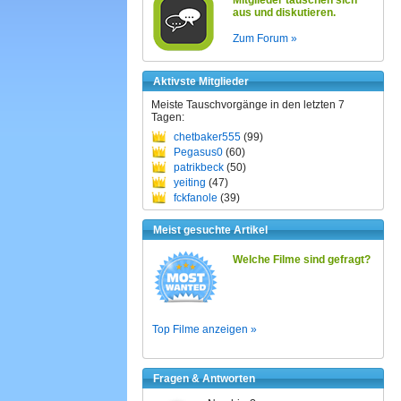
Mitglieder tauschen sich
aus und diskutieren.
Zum Forum »
Aktivste Mitglieder
Meiste Tauschvorgänge in den letzten 7
Tagen:
chetbaker555
(99)
Pegasus0
(60)
patrikbeck
(50)
yeiting
(47)
fckfanole
(39)
Meist gesuchte Artikel
Welche Filme sind gefragt?
Top Filme anzeigen »
Fragen & Antworten