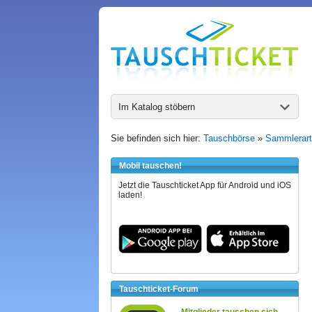
Im Katalog stöbern
Sie befinden sich hier:
Tauschbörse
»
Sammlerart
Mobil tauschen!
Jetzt die Tauschticket App für Android und iOS
laden!
Tauschticket-Forum