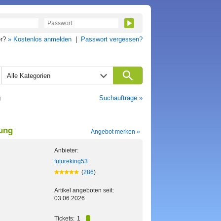
er?
» Kostenlos anmelden
|
Passwort vergessen?
Alle Kategorien
g
Suchaufträge »
bung
Angebot merken »
Anbieter:
futureking53
(
286
)
Artikel angeboten seit:
03.06.2026
Tickets:
1