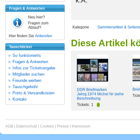
k.A.
Fragen & Antworten
Neu hier?
Fragen zum
Kategorie
Sammlerartikel & Selten
Ablauf?
Hier finden Sie
Antworten
Diese Artikel k
Tauschticket
So funktionierts
Fragen & Antworten
Infos zur Ticketvergabe
Mitglieder suchen
Freunde werben
Tauschgebühr
Bri
DDR Briefmarken
Porto & Versandkosten
Jahrg.1974 Michel Nr siehe
Tick
Beschreibung
Kontakt
Tickets:
1
AGB
|
Datenschutz
|
Cookies
|
Presse
|
Impressum