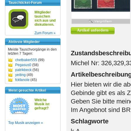
Tauschticket-Forum
Mitglieder
tauschen
sich aus und
diskutieren.
Artikel anfordern
Zum Forum »
Aktivste Mitglieder
Meiste Tauschvorgänge in den
Zustandsbeschreib
letzten 7 Tagen:
chetbaker555
(99)
Michel Nr: 326,329,3
Pegasus0
(58)
patrikbeck
(56)
Artikelbeschreibun
yeiting
(49)
fckfanole
(45)
Hier bieten wir die a
Meist gesuchte Artikel
Gebinde gibt es als 
Geben Sie bitte meine
Welche
Musik ist
gefragt?
Im Angebnot sind BR
Schlagworte
Top Musik anzeigen »