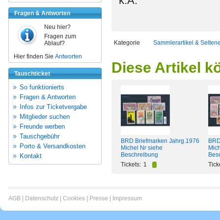
k.A.
Fragen & Antworten
Neu hier?
Fragen zum
Kategorie
Sammlerartikel & Selten
Ablauf?
Hier finden Sie
Antworten
Diese Artikel k
Tauschticket
So funktionierts
Fragen & Antworten
Infos zur Ticketvergabe
Mitglieder suchen
Freunde werben
Tauschgebühr
BRD Briefmarken Jahrg.1976
BRD
Porto & Versandkosten
Michel Nr siehe
Mich
Beschreibung
Bes
Kontakt
Tickets:
1
Tick
AGB
|
Datenschutz
|
Cookies
|
Presse
|
Impressum