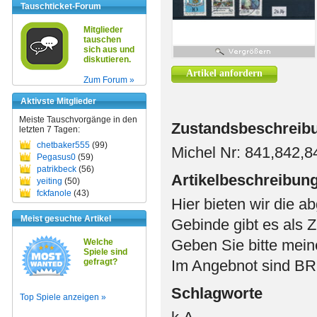
Tauschticket-Forum
Mitglieder
tauschen
sich aus und
diskutieren.
Artikel anfordern
Zum Forum »
Aktivste Mitglieder
Meiste Tauschvorgänge in den
Zustandsbeschreib
letzten 7 Tagen:
chetbaker555
(99)
Michel Nr: 841,842,8
Pegasus0
(59)
patrikbeck
(56)
Artikelbeschreibun
yeiting
(50)
fckfanole
(43)
Hier bieten wir die a
Meist gesuchte Artikel
Gebinde gibt es als 
Geben Sie bitte meine
Welche
Spiele sind
gefragt?
Im Angebnot sind BR
Schlagworte
Top Spiele anzeigen »