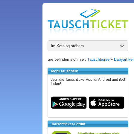
Im Katalog stöbern
Sie befinden sich hier:
Tauschbörse
»
Babyartikel
Mobil tauschen!
Jetzt die Tauschticket App für Android und iOS
laden!
Tauschticket-Forum