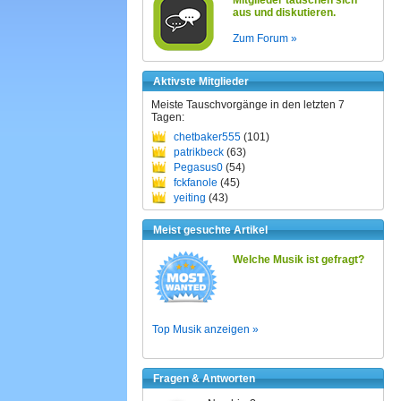
Mitglieder tauschen sich
aus und diskutieren.
Zum Forum »
Aktivste Mitglieder
Meiste Tauschvorgänge in den letzten 7
Tagen:
chetbaker555
(101)
patrikbeck
(63)
Pegasus0
(54)
fckfanole
(45)
yeiting
(43)
Meist gesuchte Artikel
Welche Musik ist gefragt?
Top Musik anzeigen »
Fragen & Antworten