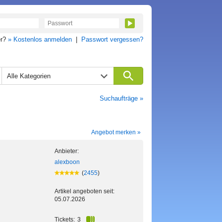
er?
» Kostenlos anmelden
|
Passwort vergessen?
Alle Kategorien
Suchaufträge »
Angebot merken »
Anbieter:
alexboon
(
2455
)
Artikel angeboten seit:
05.07.2026
Tickets:
3