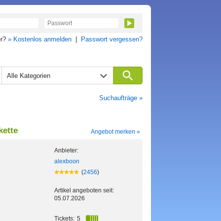
er?
» Kostenlos anmelden
|
Passwort vergessen?
Alle Kategorien
Suchaufträge »
kette
Angebot merken »
Anbieter:
alexboon
(
2456
)
Artikel angeboten seit:
05.07.2026
Tickets:
5