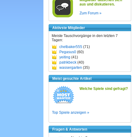
Mitglieder tauschen sich
aus und diskutieren.
Zum Forum »
Aktivste Mitglieder
Meiste Tauschvorgänge in den letzten 7
Tagen:
chetbaker555
(71)
Pegasus0
(60)
yeiting
(41)
patrikbeck
(40)
wassergarten
(35)
Meist gesuchte Artikel
Welche Spiele sind gefragt?
Top Spiele anzeigen »
Fragen & Antworten