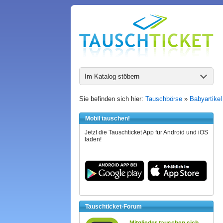
Im Katalog stöbern
Sie befinden sich hier:
Tauschbörse
»
Babyartikel
Mobil tauschen!
Jetzt die Tauschticket App für Android und iOS
laden!
Tauschticket-Forum