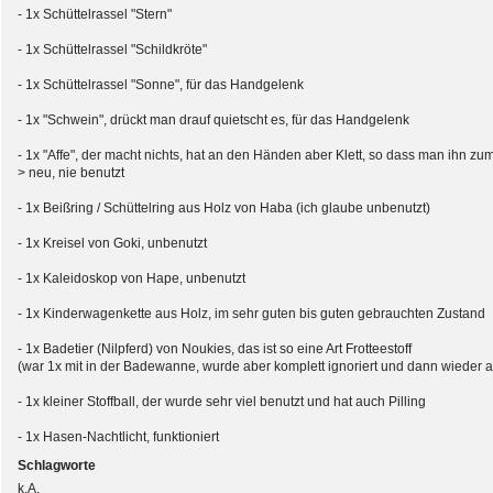
- 1x Schüttelrassel "Stern"
- 1x Schüttelrassel "Schildkröte"
- 1x Schüttelrassel "Sonne", für das Handgelenk
- 1x "Schwein", drückt man drauf quietscht es, für das Handgelenk
- 1x "Affe", der macht nichts, hat an den Händen aber Klett, so dass man ihn
> neu, nie benutzt
- 1x Beißring / Schüttelring aus Holz von Haba (ich glaube unbenutzt)
- 1x Kreisel von Goki, unbenutzt
- 1x Kaleidoskop von Hape, unbenutzt
- 1x Kinderwagenkette aus Holz, im sehr guten bis guten gebrauchten Zustand
- 1x Badetier (Nilpferd) von Noukies, das ist so eine Art Frotteestoff
(war 1x mit in der Badewanne, wurde aber komplett ignoriert und dann wieder au
- 1x kleiner Stoffball, der wurde sehr viel benutzt und hat auch Pilling
- 1x Hasen-Nachtlicht, funktioniert
Schlagworte
k.A.