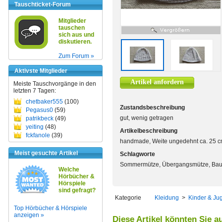
Tauschticket-Forum
Mitglieder
tauschen
sich aus und
diskutieren.
Zum Forum »
Aktivste Mitglieder
Artikel anfordern
Meiste Tauschvorgänge in den
letzten 7 Tagen:
chetbaker555
(100)
Zustandsbeschreibung
Pegasus0
(59)
gut, wenig getragen
patrikbeck
(49)
yeiting
(48)
Artikelbeschreibung
fckfanole
(39)
handmade, Weite ungedehnt ca. 25 cm,
Meist gesuchte Artikel
Schlagworte
Sommermütze, Übergangsmütze, Ba
Welche
Hörbücher &
Hörspiele
sind gefragt?
Kategorie
Kleidung
>
Kinder & Ju
Top Hörbücher & Hörspiele
anzeigen »
Diese Artikel könnten Sie a