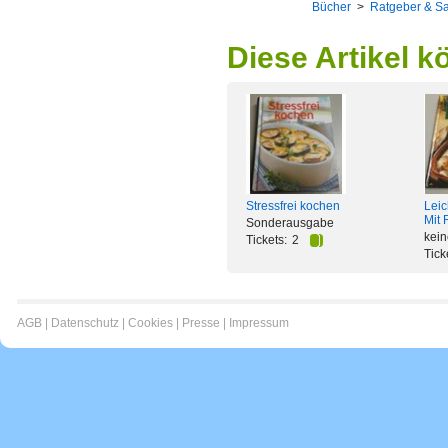
Bücher
>
Ratgeber & S
Diese Artikel k
Stressfrei kochen
Leic
Mit 
Sonderausgabe
kei
Tickets:
2
Tick
AGB
|
Datenschutz
|
Cookies
|
Presse
|
Impressum