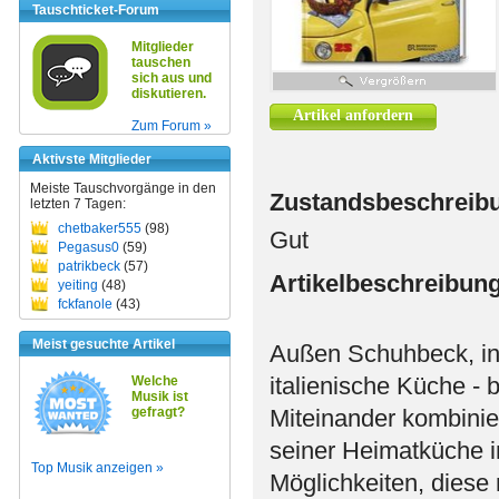
Tauschticket-Forum
Mitglieder
tauschen
sich aus und
diskutieren.
Artikel anfordern
Zum Forum »
Aktivste Mitglieder
Meiste Tauschvorgänge in den
Zustandsbeschreib
letzten 7 Tagen:
chetbaker555
(98)
Gut
Pegasus0
(59)
patrikbeck
(57)
Artikelbeschreibun
yeiting
(48)
fckfanole
(43)
Meist gesuchte Artikel
Außen Schuhbeck, in
italienische Küche - 
Welche
Musik ist
gefragt?
Miteinander kombinie
seiner Heimatküche i
Top Musik anzeigen »
Möglichkeiten, diese 