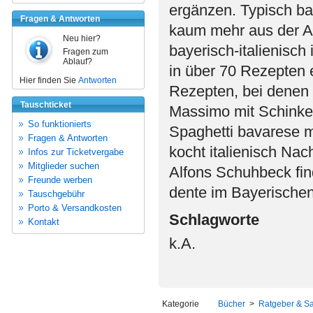
ergänzen. Typisch bay
Fragen & Antworten
kaum mehr aus der A
Neu hier?
bayerisch-italienisch
Fragen zum
Ablauf?
in über 70 Rezepten 
Hier finden Sie
Antworten
Rezepten, bei denen
Tauschticket
Massimo mit Schinken
So funktionierts
Spaghetti bavarese m
Fragen & Antworten
kocht italienisch Na
Infos zur Ticketvergabe
Mitglieder suchen
Alfons Schuhbeck fin
Freunde werben
dente im Bayerischen
Tauschgebühr
Porto & Versandkosten
Schlagworte
Kontakt
k.A.
Kategorie
Bücher
>
Ratgeber & S