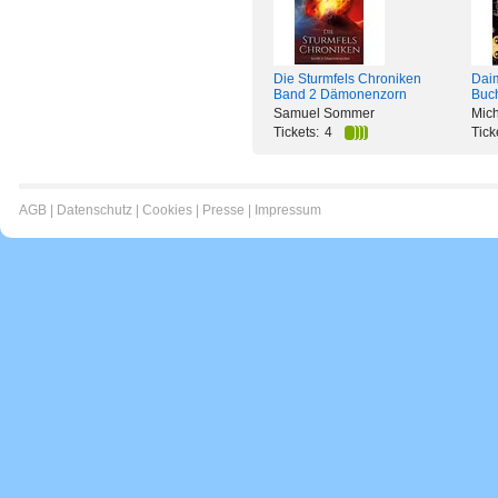
Die Sturmfels Chroniken
Daim
Band 2 Dämonenzorn
Buch
Samuel Sommer
Mic
Tickets:
4
Tick
AGB
|
Datenschutz
|
Cookies
|
Presse
|
Impressum