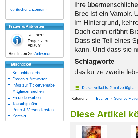
ihre übermenschlichen
Top Bücher anzeigen »
Bree ist ein Vampir. 
im Hintergrund, kehr
Fragen & Antworten
Doch dann erfährt Br
Neu hier?
Dass sie Teil eines S
Fragen zum
Ablauf?
kann. Und dass sie n
Hier finden Sie
Antworten
Schlagworte
Tauschticket
das kurze zweite leb
So funktionierts
Fragen & Antworten
Infos zur Ticketvergabe
Dieser Artikel ist 2 mal verfügbar
Mitglieder suchen
Freunde werben
Kategorie
Bücher
>
Science Ficti
Tauschgebühr
Porto & Versandkosten
Diese Artikel k
Kontakt