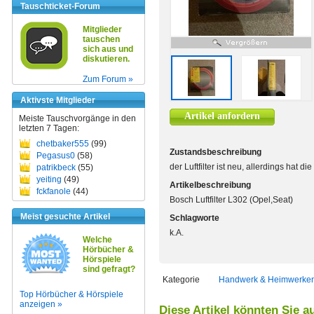
Tauschticket-Forum
Mitglieder
tauschen
sich aus und
diskutieren.
Zum Forum »
Aktivste Mitglieder
Artikel anfordern
Meiste Tauschvorgänge in den
letzten 7 Tagen:
chetbaker555
(99)
Zustandsbeschreibung
Pegasus0
(58)
der Luftfilter ist neu, allerdings hat
patrikbeck
(55)
yeiting
(49)
Artikelbeschreibung
fckfanole
(44)
Bosch Luftfilter L302 (Opel,Seat)
Meist gesuchte Artikel
Schlagworte
k.A.
Welche
Hörbücher &
Hörspiele
sind gefragt?
Kategorie
Handwerk & Heimwerke
Top Hörbücher & Hörspiele
anzeigen »
Diese Artikel könnten Sie a