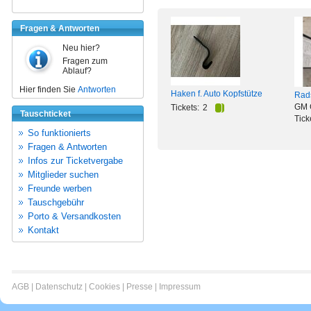
Fragen & Antworten
Neu hier?
Fragen zum
Ablauf?
Hier finden Sie
Antworten
Haken f. Auto Kopfstütze
Rad
GM 
Tickets:
2
Tauschticket
Tick
So funktionierts
Fragen & Antworten
Infos zur Ticketvergabe
Mitglieder suchen
Freunde werben
Tauschgebühr
Porto & Versandkosten
Kontakt
AGB
|
Datenschutz
|
Cookies
|
Presse
|
Impressum