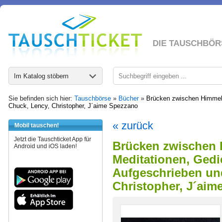
DIE TAUSCHBÖR
Im Katalog stöbern
Sie befinden sich hier:
Tauschbörse
»
Bücher
»
Brücken zwischen Himmel u
Chuck, Lency, Christopher, J´aime Spezzano
« zurück
Mobil tauschen!
Jetzt die Tauschticket App für
Brücken zwischen 
Android und iOS laden!
Meditationen, Gedic
Aufgeschrieben und
Christopher, J´aim