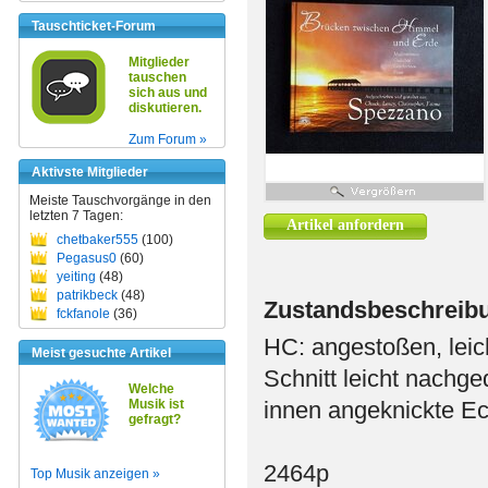
Tauschticket-Forum
Mitglieder
tauschen
sich aus und
diskutieren.
Zum Forum »
Aktivste Mitglieder
Meiste Tauschvorgänge in den
letzten 7 Tagen:
Artikel anfordern
chetbaker555
(100)
Pegasus0
(60)
yeiting
(48)
patrikbeck
(48)
Zustandsbeschreib
fckfanole
(36)
HC: angestoßen, leic
Meist gesuchte Artikel
Schnitt leicht nachg
Welche
Musik ist
innen angeknickte Ec
gefragt?
2464p
Top Musik anzeigen »