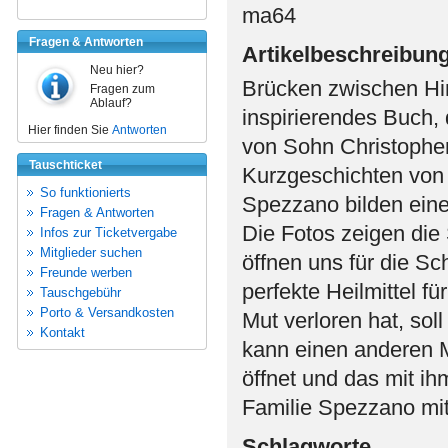
ma64
Fragen & Antworten
Artikelbeschreibun
Neu hier?
Brücken zwischen Hi
Fragen zum
Ablauf?
inspirierendes Buch, 
Hier finden Sie
Antworten
von Sohn Christopher
Tauschticket
Kurzgeschichten von 
So funktionierts
Spezzano bilden eine 
Fragen & Antworten
Die Fotos zeigen die
Infos zur Ticketvergabe
Mitglieder suchen
öffnen uns für die Sc
Freunde werben
perfekte Heilmittel fü
Tauschgebühr
Porto & Versandkosten
Mut verloren hat, sol
Kontakt
kann einen anderen M
öffnet und das mit ihm
Familie Spezzano mi
Schlagworte