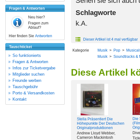
Sehen sie sich auch
Fragen & Antworten
Schlagworte
Neu hier?
k.A.
Fragen zum
Ablauf?
Hier finden Sie
Antworten
Dieser Artikel ist 4 mal verfügbar
Tauschticket
Kategorie
Musik
>
Pop
>
Musical
So funktionierts
Musik
>
Soundtracks & 
Fragen & Antworten
Infos zur Ticketvergabe
Diese Artikel k
Mitglieder suchen
Freunde werben
Tauschgebühr
Porto & Versandkosten
Kontakt
Die
Stella Präsentiert Die
(Fil
Höhepunkte Der Deutschen
Orig
Originalproduktionen
Dive
Andrew Lloyd Webber,
Cameron Mackintosh
Tick