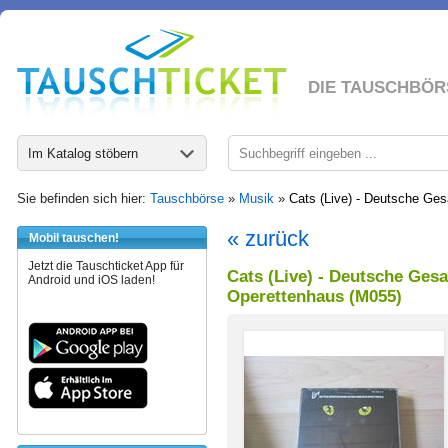
DIE TAUSCHBÖR
Im Katalog stöbern
Sie befinden sich hier:
Tauschbörse
»
Musik
»
Cats (Live) - Deutsche G
« zurück
Mobil tauschen!
Jetzt die Tauschticket App für
Cats (Live) - Deutsche G
Android und iOS laden!
Operettenhaus (M055)