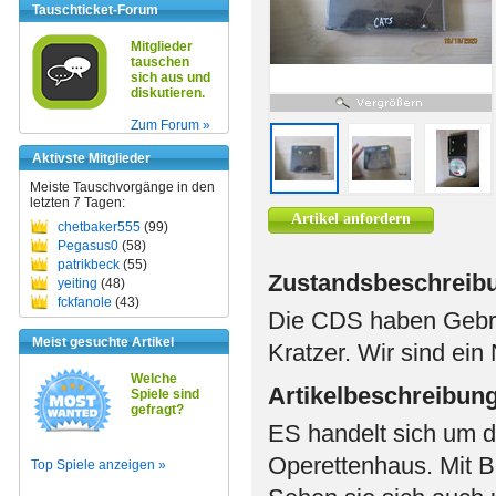
Tauschticket-Forum
Mitglieder
tauschen
sich aus und
diskutieren.
Zum Forum »
Aktivste Mitglieder
Meiste Tauschvorgänge in den
letzten 7 Tagen:
Artikel anfordern
chetbaker555
(99)
Pegasus0
(58)
patrikbeck
(55)
Zustandsbeschreib
yeiting
(48)
fckfanole
(43)
Die CDS haben Gebra
Meist gesuchte Artikel
Kratzer. Wir sind ein
Welche
Artikelbeschreibun
Spiele sind
gefragt?
ES handelt sich um 
Operettenhaus. Mit B
Top Spiele anzeigen »