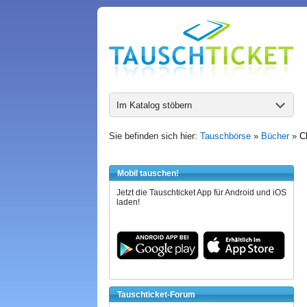
Im Katalog stöbern
Sie befinden sich hier:
Tauschbörse
»
Bücher
»
C
Mobil tauschen!
Jetzt die Tauschticket App für Android und iOS
laden!
Tauschticket-Forum