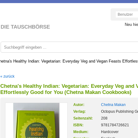
Neu hi
DIE TAUSCHBÖRSE
hetna's Healthy Indian: Vegetarian: Everyday Veg and Vegan Feasts Effortl
« zurück
Chetna's Healthy Indian: Vegetarian: Everyday Veg and 
Effortlessly Good for You (Chetna Makan Cookbooks)
Autor:
Chetna Makan
Verlag:
Octopus Publishing G
Seitenzahl:
208
ISBN:
9781784726621
Medium:
Hardcover