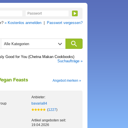
er?
» Kostenlos anmelden
|
Passwort vergessen?
Alle Kategorien
essly Good for You (Chetna Makan Cookbooks)
Suchaufträge »
Vegan Feasts
Angebot merken »
Anbieter:
roup
bavaria84
(
1227
)
Artikel angeboten seit:
19.04.2026