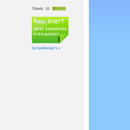
Tickets:
10
So funktioniert´s »