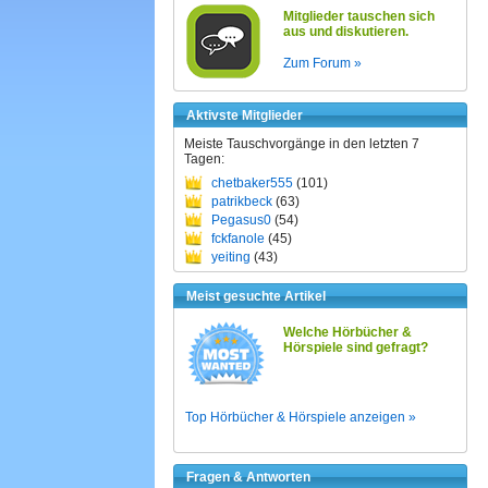
Mitglieder tauschen sich
aus und diskutieren.
Zum Forum »
Aktivste Mitglieder
Meiste Tauschvorgänge in den letzten 7
Tagen:
chetbaker555
(101)
patrikbeck
(63)
Pegasus0
(54)
fckfanole
(45)
yeiting
(43)
Meist gesuchte Artikel
Welche Hörbücher &
Hörspiele sind gefragt?
Top Hörbücher & Hörspiele anzeigen »
Fragen & Antworten