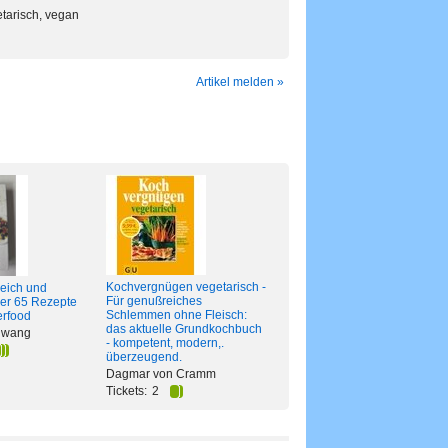
etarisch, vegan
Artikel melden »
Kochvergnügen vegetarisch -
reich und
Für genußreiches
ber 65 Rezepte
Schlemmen ohne Fleisch:
erfood
das aktuelle Grundkochbuch
 Hwang
- kompetent, modern,.
überzeugend.
Dagmar von Cramm
Tickets:
2