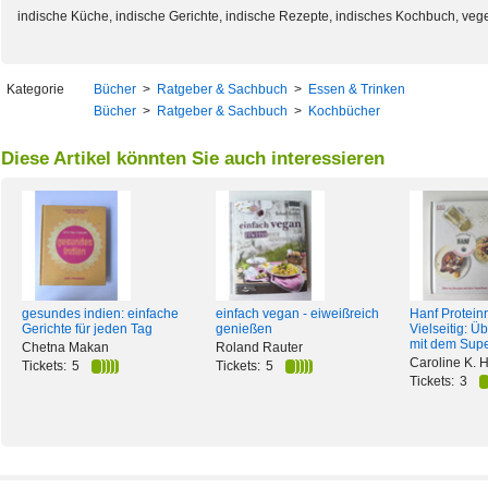
indische Küche, indische Gerichte, indische Rezepte, indisches Kochbuch, veg
Kategorie
Bücher
>
Ratgeber & Sachbuch
>
Essen & Trinken
Bücher
>
Ratgeber & Sachbuch
>
Kochbücher
Diese Artikel könnten Sie auch interessieren
gesundes indien: einfache
einfach vegan - eiweißreich
Hanf Protein
Gerichte für jeden Tag
genießen
Vielseitig: Ü
mit dem Sup
Chetna Makan
Roland Rauter
Caroline K.
Tickets:
5
Tickets:
5
Tickets:
3