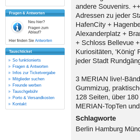
andere Souvenirs. ++
Fragen & Antworten
Adressen zu jeder St
Neu hier?
HafenCity + Hagenbe
Fragen zum
Alexanderplatz + Br
Ablauf?
Hier finden Sie
Antworten
+ Schloss Bellevue
Kuriositäten, 'König
Tauschticket
jeder Stadt Rundgän
So funktionierts
Fragen & Antworten
Infos zur Ticketvergabe
3 MERIAN live!-Bände
Mitglieder suchen
Freunde werben
Gummizug, praktische
Tauschgebühr
128 Seiten, über 180
Porto & Versandkosten
Kontakt
MERIAN-TopTen und 
Schlagworte
Berlin Hamburg Mün