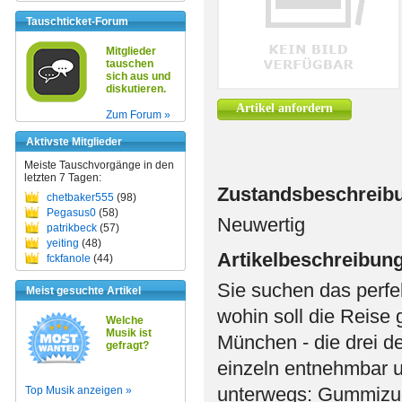
Tauschticket-Forum
Mitglieder
tauschen
sich aus und
diskutieren.
Artikel anfordern
Zum Forum »
Aktivste Mitglieder
Meiste Tauschvorgänge in den
letzten 7 Tagen:
Zustandsbeschreib
chetbaker555
(98)
Pegasus0
(58)
Neuwertig
patrikbeck
(57)
yeiting
(48)
Artikelbeschreibun
fckfanole
(44)
Sie suchen das perfe
Meist gesuchte Artikel
wohin soll die Reise
Welche
Musik ist
München - die drei d
gefragt?
einzeln entnehmbar u
unterwegs: Gummizug
Top Musik anzeigen »