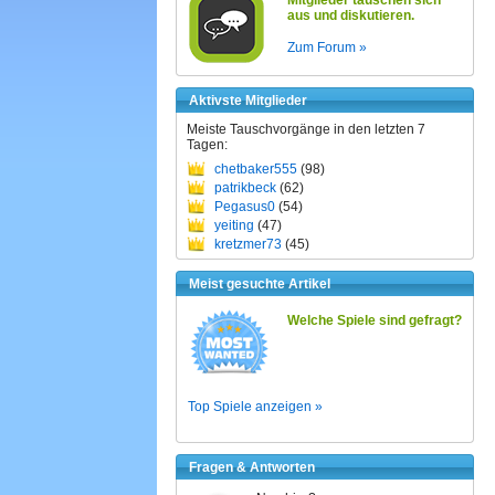
Mitglieder tauschen sich
aus und diskutieren.
Zum Forum »
Aktivste Mitglieder
Meiste Tauschvorgänge in den letzten 7
Tagen:
chetbaker555
(98)
patrikbeck
(62)
Pegasus0
(54)
yeiting
(47)
kretzmer73
(45)
Meist gesuchte Artikel
Welche Spiele sind gefragt?
Top Spiele anzeigen »
Fragen & Antworten