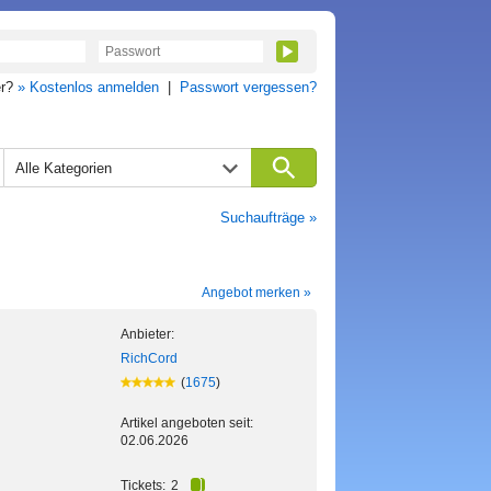
er?
» Kostenlos anmelden
|
Passwort vergessen?
Alle Kategorien
Suchaufträge »
Angebot merken »
Anbieter:
RichCord
(
1675
)
Artikel angeboten seit:
02.06.2026
Tickets:
2