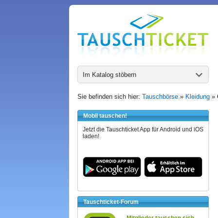
Im Katalog stöbern
Sie befinden sich hier:
Tauschbörse
»
Kleidung
»
Mobil tauschen!
Jetzt die Tauschticket App für Android und iOS
laden!
Tauschticket-Forum