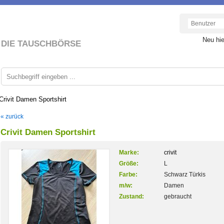
Neu hi
DIE TAUSCHBÖRSE
Crivit Damen Sportshirt
« zurück
Crivit Damen Sportshirt
Marke:
crivit
Größe:
L
Farbe:
Schwarz Türkis
m/w:
Damen
Zustand:
gebraucht