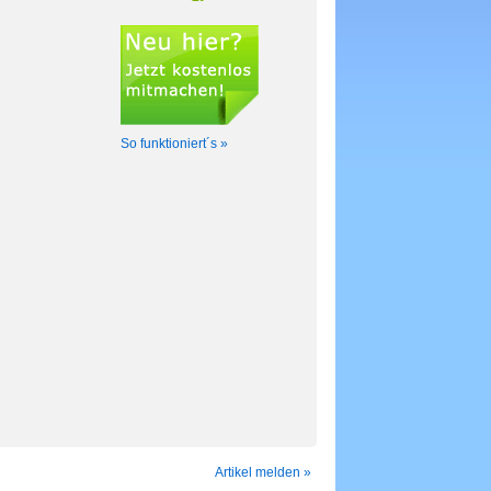
So funktioniert´s »
Artikel melden »