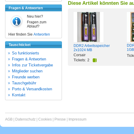
Diese Artikel könnten Sie a
Fragen & Antworten
Neu hier?
Fragen zum
Ablauf?
Hier finden Sie
Antworten
Tauschticket
DDR
DDR2 Arbeitsspeicher
1GB
2x1024 MB
So funktionierts
Corsair
Tick
Fragen & Antworten
Tickets:
2
Infos zur Ticketvergabe
Mitglieder suchen
Freunde werben
Tauschgebühr
Porto & Versandkosten
Kontakt
AGB
|
Datenschutz
|
Cookies
|
Presse
|
Impressum