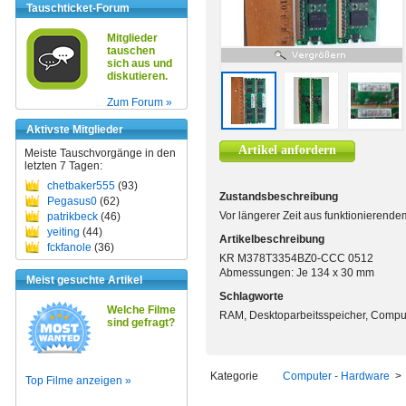
Tauschticket-Forum
Mitglieder
tauschen
sich aus und
diskutieren.
Zum Forum »
Aktivste Mitglieder
Artikel anfordern
Meiste Tauschvorgänge in den
letzten 7 Tagen:
chetbaker555
(93)
Zustandsbeschreibung
Pegasus0
(62)
Vor längerer Zeit aus funktionieren
patrikbeck
(46)
yeiting
(44)
Artikelbeschreibung
fckfanole
(36)
KR M378T3354BZ0-CCC 0512
Abmessungen: Je 134 x 30 mm
Meist gesuchte Artikel
Schlagworte
Welche Filme
RAM, Desktoparbeitsspeicher, Compu
sind gefragt?
Kategorie
Computer - Hardware
Top Filme anzeigen »