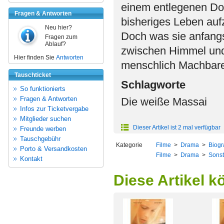
einem entlegenen Dorf 
Fragen & Antworten
bisheriges Leben auf
Neu hier?
Doch was sie anfangs 
Fragen zum
Ablauf?
zwischen Himmel und
Hier finden Sie
Antworten
menschlich Machbaren
Tauschticket
Schlagworte
So funktionierts
Fragen & Antworten
Die weiße Massai
Infos zur Ticketvergabe
Mitglieder suchen
Dieser Artikel ist 2 mal verfügbar
Freunde werben
Tauschgebühr
Kategorie
Filme
>
Drama
>
Biogr
Porto & Versandkosten
Filme
>
Drama
>
Sonst
Kontakt
Diese Artikel k