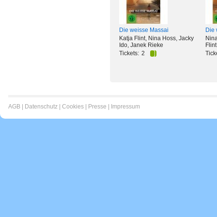
Die weisse Massai
Die
Katja Flint, Nina Hoss, Jacky
Nina
Ido, Janek Rieke
Flint
Tickets:
2
Tick
AGB
|
Datenschutz
|
Cookies
|
Presse
|
Impressum