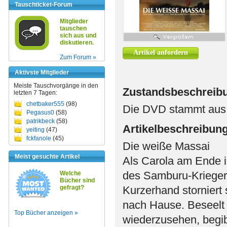
Tauschticket-Forum
Mitglieder
tauschen
sich aus und
diskutieren.
Artikel anfordern
Zum Forum »
Aktivste Mitglieder
Meiste Tauschvorgänge in den
Zustandsbeschreib
letzten 7 Tagen:
chetbaker555
(98)
Die DVD stammt aus e
Pegasus0
(58)
patrikbeck
(58)
Artikelbeschreibun
yeiting
(47)
fckfanole
(45)
Die weiße Massai
Meist gesuchte Artikel
Als Carola am Ende i
des Samburu-Kriegers
Welche
Bücher sind
gefragt?
Kurzerhand storniert 
nach Hause. Beseelt 
Top Bücher anzeigen »
wiederzusehen, begibt