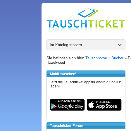
Im Katalog stöbern
Sie befinden sich hier:
Tauschbörse
»
Bücher
»
D
Hazelwood
Mobil tauschen!
Jetzt die Tauschticket App für Android und iOS
laden!
Tauschticket-Forum