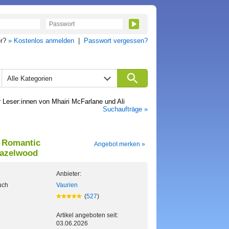
er?
» Kostenlos anmelden
|
Passwort vergessen?
Alle Kategorien
eser:innen von Mhairi McFarlane und Ali
Suchaufträge »
e Romantic
Angebot merken »
Hazelwood
Anbieter:
uch
Vaurien
(
527
)
Artikel angeboten seit:
03.06.2026