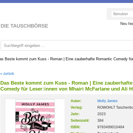
Neu hi
DIE TAUSCHBÖRSE
as Beste kommt zum Kuss - Roman | Eine zauberhafte Romantic Comedy für L
« zurück
Das Beste kommt zum Kuss - Roman | Eine zauberhaft
Comedy für Leser:innen von Mhairi McFarlane und Ali 
Autor:
Molly James
Verlag:
ROWOHLT Taschenb
Jahr:
2023
Seitenzahl:
384
ISBN:
9783499010484