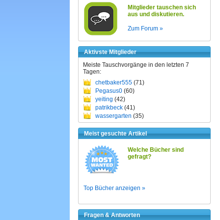
Mitglieder tauschen sich
aus und diskutieren.
Zum Forum »
Aktivste Mitglieder
Meiste Tauschvorgänge in den letzten 7
Tagen:
chetbaker555
(71)
Pegasus0
(60)
yeiting
(42)
patrikbeck
(41)
wassergarten
(35)
Meist gesuchte Artikel
Welche Bücher sind
gefragt?
Top Bücher anzeigen »
Fragen & Antworten