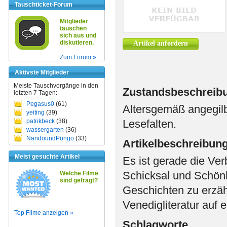
Tauschticket-Forum
Mitglieder
tauschen
sich aus und
diskutieren.
Artikel anfordern
Zum Forum »
Aktivste Mitglieder
Meiste Tauschvorgänge in den
Zustandsbeschreib
letzten 7 Tagen:
Pegasus0
(61)
Altersgemäß angegilb
yeiting
(39)
patrikbeck
(38)
Lesefalten.
wassergarten
(36)
NandoundPongo
(33)
Artikelbeschreibun
Meist gesuchte Artikel
Es ist gerade die Ve
Schicksal und Schönh
Welche Filme
sind gefragt?
Geschichten zu erzähl
Venedigliteratur auf 
Top Filme anzeigen »
Schlagworte