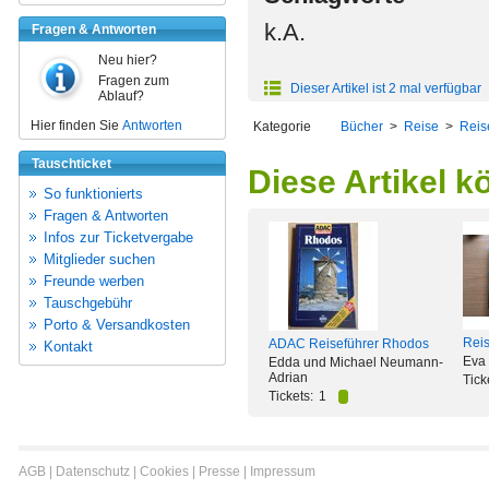
k.A.
Fragen & Antworten
Neu hier?
Fragen zum
Dieser Artikel ist 2 mal verfügbar
Ablauf?
Hier finden Sie
Antworten
Kategorie
Bücher
>
Reise
>
Reis
Tauschticket
Diese Artikel k
So funktionierts
Fragen & Antworten
Infos zur Ticketvergabe
Mitglieder suchen
Freunde werben
Tauschgebühr
Porto & Versandkosten
Rei
ADAC Reiseführer Rhodos
Kontakt
Eva
Edda und Michael Neumann-
Adrian
Tick
Tickets:
1
AGB
|
Datenschutz
|
Cookies
|
Presse
|
Impressum