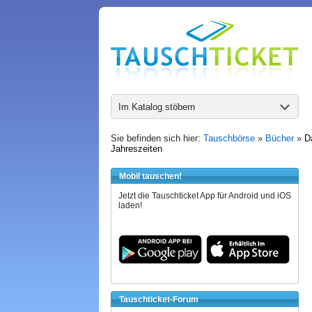
Im Katalog stöbern
Sie befinden sich hier:
Tauschbörse
»
Bücher
»
D
Jahreszeiten
Mobil tauschen!
Jetzt die Tauschticket App für Android und iOS
laden!
Tauschticket-Forum