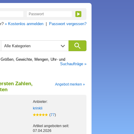
er?
» Kostenlos anmelden
|
Passwort vergessen?
Alle Kategorien
, Größen, Gewichte, Mengen, Uhr- und
Suchaufträge »
ersten Zahlen,
Angebot merken »
ten
Anbieter:
krinkli
(
77
)
Artikel angeboten seit:
07.04.2026