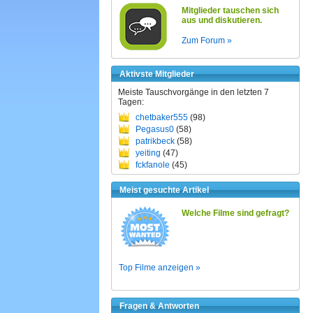
Mitglieder tauschen sich
aus und diskutieren.
Zum Forum »
Aktivste Mitglieder
Meiste Tauschvorgänge in den letzten 7
Tagen:
chetbaker555
(98)
Pegasus0
(58)
patrikbeck
(58)
yeiting
(47)
fckfanole
(45)
Meist gesuchte Artikel
Welche Filme sind gefragt?
Top Filme anzeigen »
Fragen & Antworten