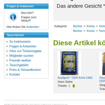
Das andere Gesicht 
Fragen & Antworten
Neu hier?
Fragen zum
Ablauf?
Kategorie
Bücher
>
Krimis
>
Krim
Hier finden Sie
Antworten
Bücher
>
Krimis
>
Sons
Tauschticket
Diese Artikel k
So funktionierts
Fragen & Antworten
Infos zur Ticketvergabe
Mitglieder suchen
Freunde werben
Tauschgebühr
Porto & Versandkosten
Kontakt
Kopfgeld * DDR Krimi 1982
Geja
DDR
Hans Siebe
Sieg
Tickets:
1
Tick