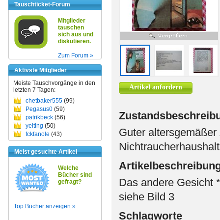
Tauschticket-Forum
Mitglieder
tauschen
sich aus und
diskutieren.
Zum Forum »
Aktivste Mitglieder
Meiste Tauschvorgänge in den
Artikel anfordern
letzten 7 Tagen:
chetbaker555
(99)
Pegasus0
(59)
Zustandsbeschreib
patrikbeck
(56)
yeiting
(50)
Guter altersgemäßer 
fckfanole
(43)
Nichtraucherhaushalt
Meist gesuchte Artikel
Artikelbeschreibun
Welche
Bücher sind
Das andere Gesicht *
gefragt?
siehe Bild 3
Top Bücher anzeigen »
Schlagworte