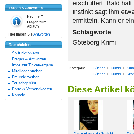
erschüttert. Bald häl
Fragen & Antworten
Instinkt sagt ihm et
Neu hier?
ermitteln. Kann er ei
Fragen zum
Ablauf?
Schlagworte
Hier finden Sie
Antworten
Göteborg Krimi
Tauschticket
So funktionierts
Fragen & Antworten
Infos zur Ticketvergabe
Kategorie
Bücher
>
Krimis
>
Krim
Mitglieder suchen
Bücher
>
Krimis
>
Skan
Freunde werben
Tauschgebühr
Diese Artikel k
Porto & Versandkosten
Kontakt
Das vertauschte Gesicht
Die