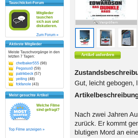
Tauschticket-Forum
Mitglieder
tauschen
sich aus und
diskutieren.
Zum Forum »
Aktivste Mitglieder
Meiste Tauschvorgänge in den
Artikel anfordern
letzten 7 Tagen:
chetbaker555
(98)
Pegasus0
(59)
Zustandsbeschreib
patrikbeck
(57)
yeiting
(48)
Gut, leicht gebogen, 
fckfanole
(43)
Artikelbeschreibun
Meist gesuchte Artikel
Welche Filme
sind gefragt?
Nach zwei Jahren Au
zurück. Er kommt gen
Top Filme anzeigen »
blutigen Mord an ein