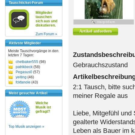
Tauschticket-Forum
Mitglieder
tauschen
sich aus und
diskutieren.
Artikel anfordern
Zum Forum »
Aktivste Mitglieder
Meiste Tauschvorgänge in den
Zustandsbeschreib
letzten 7 Tagen:
chetbaker555
(98)
Gebrauchszustand
patrikbeck
(58)
Pegasus0
(57)
Artikelbeschreibun
yeiting
(46)
fckfanole
(43)
2:1 Tausch, bitte suc
Meist gesuchte Artikel
meiner Regale aus
Welche
Musik ist
gefragt?
Liebe, Mitgefühl und
gealterte Widerstand
Top Musik anzeigen »
Leben als Bauer im k