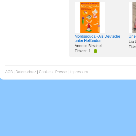
Mordsgouda - Als Deutsche
Unse
unter Holländern
Lia 
Annette Birschel
Tick
Tickets:
1
AGB
|
Datenschutz
|
Cookies
|
Presse
|
Impressum