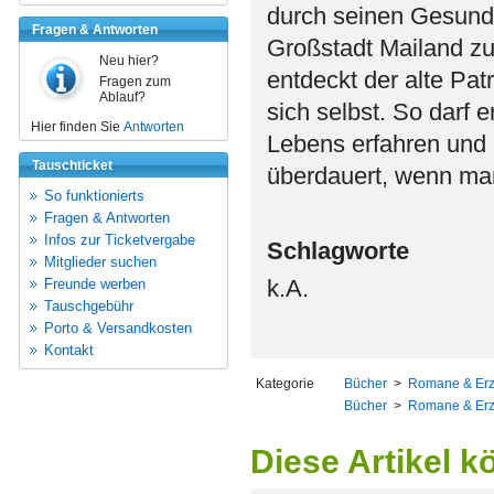
durch seinen Gesund
Fragen & Antworten
Großstadt Mailand zu
Neu hier?
entdeckt der alte Pa
Fragen zum
Ablauf?
sich selbst. So darf 
Hier finden Sie
Antworten
Lebens erfahren und 
Tauschticket
überdauert, wenn man 
So funktionierts
Fragen & Antworten
Infos zur Ticketvergabe
Schlagworte
Mitglieder suchen
k.A.
Freunde werben
Tauschgebühr
Porto & Versandkosten
Kontakt
Kategorie
Bücher
>
Romane & Er
Bücher
>
Romane & Er
Diese Artikel k