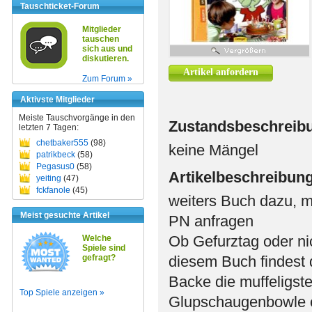
Tauschticket-Forum
Mitglieder
tauschen
sich aus und
diskutieren.
Artikel anfordern
Zum Forum »
Aktivste Mitglieder
Meiste Tauschvorgänge in den
Zustandsbeschreib
letzten 7 Tagen:
chetbaker555
(98)
keine Mängel
patrikbeck
(58)
Pegasus0
(58)
Artikelbeschreibun
yeiting
(47)
fckfanole
(45)
weiters Buch dazu, m
Meist gesuchte Artikel
PN anfragen
Ob Gefurztag oder ni
Welche
Spiele sind
gefragt?
diesem Buch findest d
Backe die muffeligst
Top Spiele anzeigen »
Glupschaugenbowle od