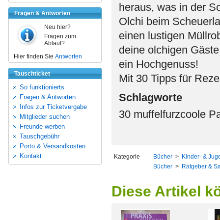
heraus, was in der 
Fragen & Antworten
Olchi beim Scheuerla
Neu hier?
einen lustigen Müllrob
Fragen zum
Ablauf?
deine olchigen Gäste
Hier finden Sie
Antworten
ein Hochgenuss!
Tauschticket
Mit 30 Tipps für Reze
So funktionierts
Schlagworte
Fragen & Antworten
Infos zur Ticketvergabe
30 muffelfurzcoole Pa
Mitglieder suchen
Freunde werben
Tauschgebühr
Porto & Versandkosten
Kontakt
Kategorie
Bücher
>
Kinder- & Juge
Bücher
>
Ratgeber & S
Diese Artikel k