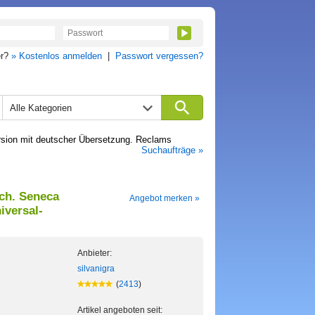
er?
» Kostenlos anmelden
|
Passwort vergessen?
Alle Kategorien
ersion mit deutscher Übersetzung. Reclams
Suchaufträge »
sch. Seneca
Angebot merken »
iversal-
Anbieter:
silvanigra
(
2413
)
Artikel angeboten seit: