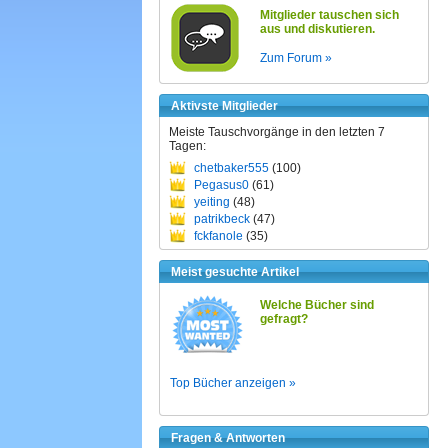
Mitglieder tauschen sich
aus und diskutieren.
Zum Forum »
Aktivste Mitglieder
Meiste Tauschvorgänge in den letzten 7
Tagen:
chetbaker555
(100)
Pegasus0
(61)
yeiting
(48)
patrikbeck
(47)
fckfanole
(35)
Meist gesuchte Artikel
Welche Bücher sind
gefragt?
Top Bücher anzeigen »
Fragen & Antworten