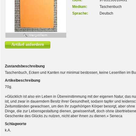
ISBN:
9783150018491
Medium:
Taschenbuch
Sprache:
Deutsch
Artikel anfordern
Zustandsbeschreibung
Taschenbuch, Ecken und Kanten nur minimal bestossen, keine Leserillen im Bu
Artikelbeschreibung
70g.
»Glücklich ist also ein Leben in Übereinstimmung mit der eigenen Natur, das n
ist, und zwar in dauerndem Besitz ihrer Gesundheit, sodann tapfer und leidensch
Zeitumständen gewachsen, um den ihr zugehörigen Körper besorgt, aber ohne Ä
Dinge, die zur Lebensgestaltung dienen, gewissenhaft, doch ohne übertriebenes 
Geschenke des Glücks zu nutzen, nicht aber ihnen zu dienen.» Seneca
Schlagworte
k.A.