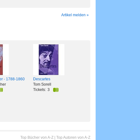
Artikel melden »
r - 1788-1860
Descartes
cher
Tom Sorell
Tickets:
3
Top Bücher von A-Z
|
Top Autoren von A-Z