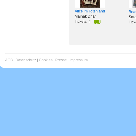
Alice im Totenland
Beau
Mainak Dhar
Sar
Tickets:
4
Tick
AGB
|
Datenschutz
|
Cookies
|
Presse
|
Impressum