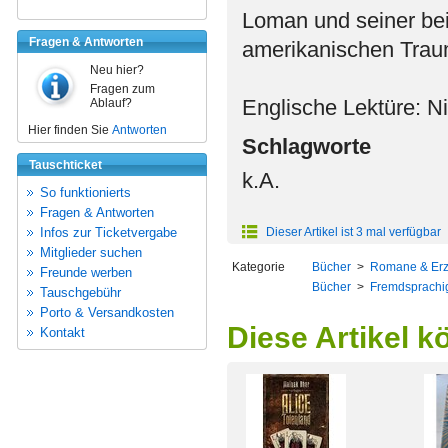
Loman und seiner bei
Fragen & Antworten
amerikanischen Traum
Neu hier?
Fragen zum
Englische Lektüre: 
Ablauf?
Hier finden Sie
Antworten
Schlagworte
Tauschticket
k.A.
So funktionierts
Fragen & Antworten
Infos zur Ticketvergabe
Dieser Artikel ist 3 mal verfügbar
Mitglieder suchen
Kategorie
Bücher
>
Romane & Er
Freunde werben
Bücher
>
Fremdsprachi
Tauschgebühr
Porto & Versandkosten
Diese Artikel k
Kontakt