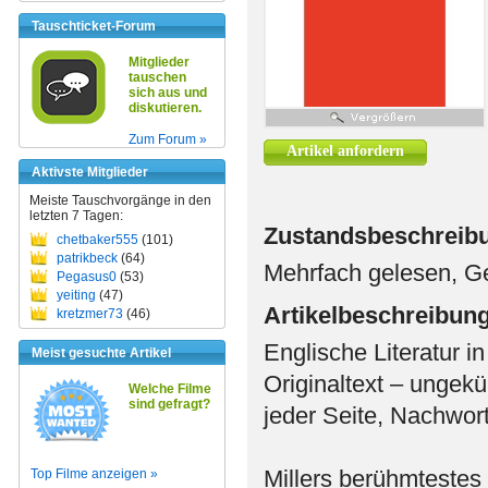
Tauschticket-Forum
Mitglieder
tauschen
sich aus und
diskutieren.
Zum Forum »
Artikel anfordern
Aktivste Mitglieder
Meiste Tauschvorgänge in den
letzten 7 Tagen:
Zustandsbeschreib
chetbaker555
(101)
patrikbeck
(64)
Mehrfach gelesen, Ge
Pegasus0
(53)
yeiting
(47)
Artikelbeschreibun
kretzmer73
(46)
Englische Literatur i
Meist gesuchte Artikel
Originaltext – ungek
Welche Filme
sind gefragt?
jeder Seite, Nachwort
Millers berühmtestes
Top Filme anzeigen »