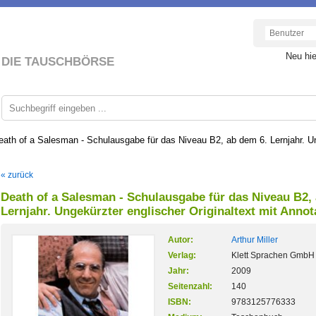
Neu hi
DIE TAUSCHBÖRSE
eath of a Salesman - Schulausgabe für das Niveau B2, ab dem 6. Lernjahr. Ung
« zurück
Death of a Salesman - Schulausgabe für das Niveau B2,
Lernjahr. Ungekürzter englischer Originaltext mit Annot
Autor:
Arthur Miller
Verlag:
Klett Sprachen GmbH
Jahr:
2009
Seitenzahl:
140
ISBN:
9783125776333