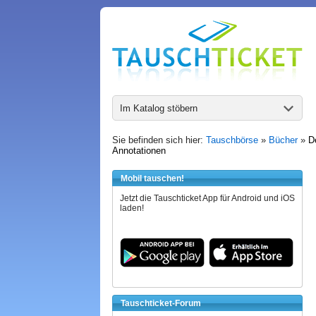
Im Katalog stöbern
Sie befinden sich hier:
Tauschbörse
»
Bücher
»
D
Annotationen
Mobil tauschen!
Jetzt die Tauschticket App für Android und iOS
laden!
Tauschticket-Forum