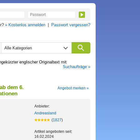
er?
» Kostenlos anmelden
|
Passwort vergessen?
Alle Kategorien
ekürzter englischer Originaltext mit
Suchaufträge »
 ab dem 6.
Angebot merken »
ationen
Anbieter:
Andreasland
(
1827
)
Artikel angeboten seit:
16.02.2024