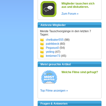
Mitglieder tauschen sich
aus und diskutieren.
Zum Forum »
Aktivste Mitglieder
Meiste Tauschvorgänge in den letzten 7
Tagen:
chetbaker555
(98)
patrikbeck
(60)
Pegasus0
(54)
yeiting
(47)
kretzmer73
(45)
Meist gesuchte Artikel
Welche Filme sind gefragt?
Top Filme anzeigen »
Fragen & Antworten