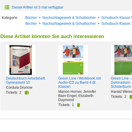
Dieser Artikel ist 3 mal verfügbar
Kategorie
Bücher
>
Nachschlagewerk & Schulbücher
>
Schulbuch Klasse 
Bücher
>
Nachschlagewerk & Schulbücher
>
Schulbuch Klasse 
Diese Artikel könnten Sie auch interessieren
Deutschbuch Arbeitsheft
Green Line / Workbook mit
Green Line -
Gymnasium 10
Audio-CD zu Band 4 (8.
Gymnasium: 
Klasse)
Schülerbuch 
Cordula Grunow
Marion Horner, Jennifer
Harald Weis
Tickets:
2
Baer-Engel, Elizabeth
Tickets:
2
Daymond
Tickets:
1