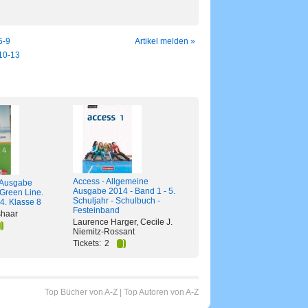
5-9
Artikel melden »
10-13
Access - Allgemeine
 Ausgabe
Ausgabe 2014 - Band 1 - 5.
Green Line.
Schuljahr - Schulbuch -
4. Klasse 8
Festeinband
shaar
Laurence Harger, Cecile J.
Niemitz-Rossant
Tickets:
2
Top Bücher von A-Z
|
Top Autoren von A-Z