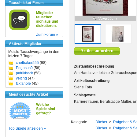
Tauschticket-Forum
Mitglieder
tauschen
sich aus und
diskutieren.
Zum Forum »
Aktivste Mitglieder
Artikel anfordern
Meiste Tauschvorgänge in den
letzten 7 Tagen:
chetbaker555
(98)
Zustandsbeschreibung
Pegasus0
(58)
Am Hardcover leichte Gebrauchsspur
patrikbeck
(58)
yeiting
(47)
Artikelbeschreibung
fckfanole
(45)
Siehe Foto
Meist gesuchte Artikel
Schlagworte
Karrierefrauen, Berufstätige Mütter, Er
Welche
Spiele sind
gefragt?
Kategorie
Bücher
>
Ratgeber & S
Bücher
>
Ratgeber & S
Top Spiele anzeigen »