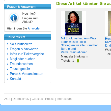
Diese Artikel könnten Sie a
Fragen & Antworten
Neu hier?
Fragen zum
Ablauf?
Hier finden Sie
Antworten
Tauschticket
Mit Erfolg verkaufen - Was
Hex
jeder wissen sollte.
Karr
So funktionierts
Strategien für alle Branchen,
für 
Fragen & Antworten
Berufe und
Wolf
Verkaufssituationen
Infos zur Ticketvergabe
Tick
Manuela Brinkmann
Mitglieder suchen
Tickets:
1
Freunde werben
Tauschgebühr
Porto & Versandkosten
Kontakt
AGB
|
Datenschutz
|
Cookies
|
Presse
|
Impressum