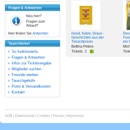
Fragen & Antworten
Neu hier?
Fragen zum
Ablauf?
Hier finden Sie
Antworten
Hund, Katze, Graus -
Deut
Geschichten aus der
Fuss
Tierarztpraxis
ein 
Tauschticket
Bettina Peters
Mic
So funktionierts
Tickets:
2
Tick
Fragen & Antworten
Infos zur Ticketvergabe
Mitglieder suchen
Freunde werben
Tauschgebühr
Porto & Versandkosten
Kontakt
AGB
|
Datenschutz
|
Cookies
|
Presse
|
Impressum