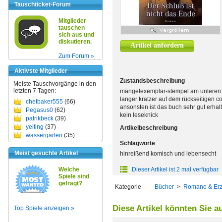
Tauschticket-Forum
Mitglieder
tauschen
sich aus und
diskutieren.
Artikel anfordern
Zum Forum »
Aktivste Mitglieder
Zustandsbeschreibung
Meiste Tauschvorgänge in den
letzten 7 Tagen:
mängelexemplar-stempel am unteren s
langer kratzer auf dem rückseitigen co
chetbaker555
(66)
ansonsten ist das buch sehr gut erhal
Pegasus0
(62)
kein leseknick
patrikbeck
(39)
yeiting
(37)
Artikelbeschreibung
wassergarten
(35)
Schlagworte
Meist gesuchte Artikel
hinreißend komisch und lebensecht
Welche
Dieser Artikel ist 2 mal verfügbar
Spiele sind
gefragt?
Kategorie
Bücher
>
Romane & Er
Diese Artikel könnten Sie a
Top Spiele anzeigen »