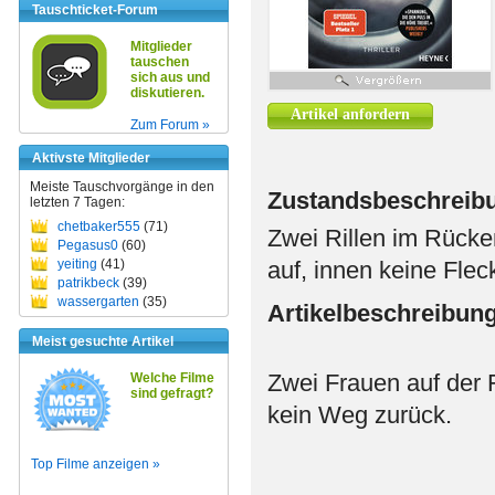
Tauschticket-Forum
Mitglieder
tauschen
sich aus und
diskutieren.
Artikel anfordern
Zum Forum »
Aktivste Mitglieder
Meiste Tauschvorgänge in den
Zustandsbeschreib
letzten 7 Tagen:
chetbaker555
(71)
Zwei Rillen im Rücken
Pegasus0
(60)
yeiting
(41)
auf, innen keine Flec
patrikbeck
(39)
wassergarten
(35)
Artikelbeschreibun
Meist gesuchte Artikel
Zwei Frauen auf der F
Welche Filme
sind gefragt?
kein Weg zurück.
Top Filme anzeigen »