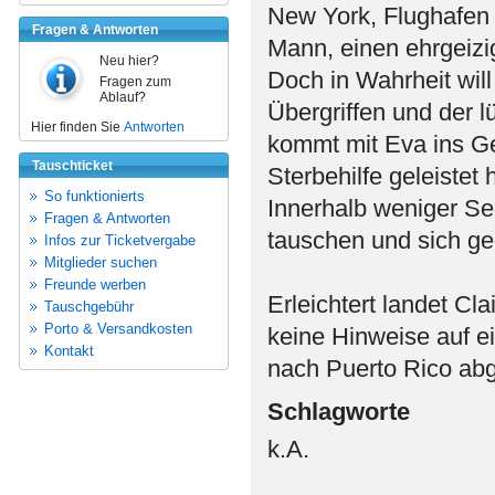
New York, Flughafen 
Fragen & Antworten
Mann, einen ehrgeizi
Neu hier?
Doch in Wahrheit will 
Fragen zum
Ablauf?
Übergriffen und der l
Hier finden Sie
Antworten
kommt mit Eva ins G
Tauschticket
Sterbehilfe geleistet 
So funktionierts
Innerhalb weniger Se
Fragen & Antworten
tauschen und sich ge
Infos zur Ticketvergabe
Mitglieder suchen
Freunde werben
Erleichtert landet Cla
Tauschgebühr
Porto & Versandkosten
keine Hinweise auf e
Kontakt
nach Puerto Rico abge
Schlagworte
k.A.