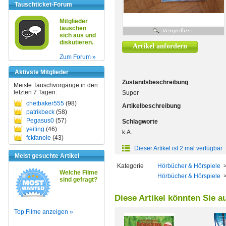
Tauschticket-Forum
Mitglieder
tauschen
sich aus und
diskutieren.
Artikel anfordern
Zum Forum »
Aktivste Mitglieder
Zustandsbeschreibung
Meiste Tauschvorgänge in den
letzten 7 Tagen:
Super
chetbaker555
(98)
Artikelbeschreibung
patrikbeck
(58)
Pegasus0
(57)
Schlagworte
yeiting
(46)
k.A.
fckfanole
(43)
Dieser Artikel ist 2 mal verfügbar
Meist gesuchte Artikel
Kategorie
Hörbücher & Hörspiele
Welche Filme
Hörbücher & Hörspiele
sind gefragt?
Diese Artikel könnten Sie a
Top Filme anzeigen »