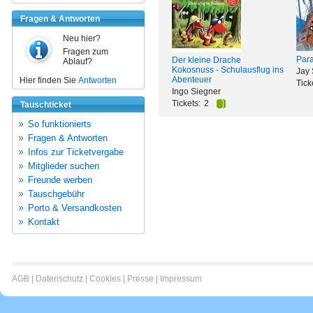
Fragen & Antworten
Neu hier?
Fragen zum
Para
Der kleine Drache
Ablauf?
Kokosnuss - Schulausflug ins
Jay
Abenteuer
Hier finden Sie
Antworten
Tick
Ingo Siegner
Tickets:
2
Tauschticket
So funktionierts
Fragen & Antworten
Infos zur Ticketvergabe
Mitglieder suchen
Freunde werben
Tauschgebühr
Porto & Versandkosten
Kontakt
AGB
|
Datenschutz
|
Cookies
|
Presse
|
Impressum